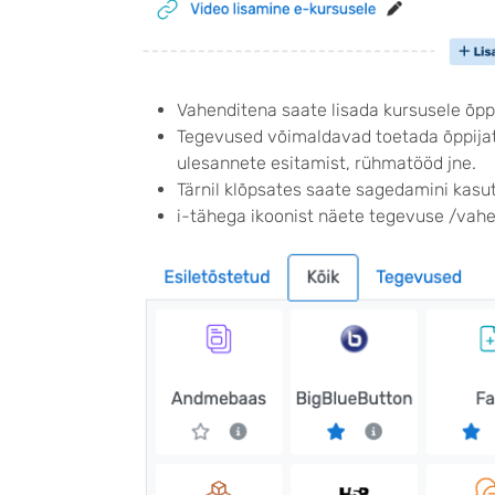
Vahenditena saate lisada kursusele õpp
Tegevused võimaldavad toetada õppijate
ulesannete esitamist, rühmatööd jne.
Tärnil klõpsates saate sagedamini kasu
i-tähega ikoonist näete tegevuse /vahe