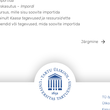
mportida
askasutus –
Impordi
ursus, mille sisu soovite importida
ainult
Kaasa tegevused ja ressursid
ette
hendid või tegevused, mida soovite importida
Järgmine
TÜ õ
Üliko
Kasu