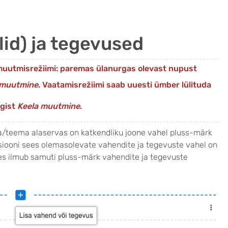
id) ja tegevused
muutmisrežiimi: paremas ülanurgas olevast nupust
 muutmine
. Vaatamisrežiimi saab uuesti ümber lülituda
ngist
Keela muutmine
.
la/teema alaservas on katkendliku joone vahel pluss-märk
tsiooni sees olemasolevate vahendite ja tegevuste vahel on
udes ilmub samuti pluss-märk vahendite ja tegevuste