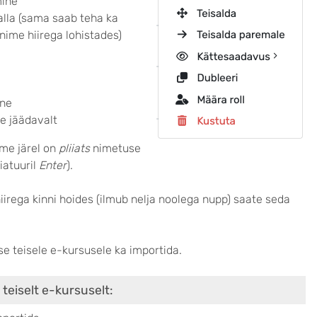
mine
alla (sama saab teha ka
nime hiirega lohistades)
ine
e jäädavalt
ime järel on
pliiats
nimetuse
iatuuril
Enter
).
iirega kinni hoides (ilmub nelja noolega nupp) saate seda
se teisele e-kursusele ka importida.
teiselt e-kursuselt: