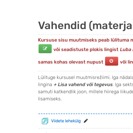
Vahendid (materjal
Kursuse sisu muutmiseks peab lülituma 
või seadistuste plokis lingist
Luba
samas kohas olevast nupust
või li
Lülituge kursusel muutmisrežiimi. Iga näda
lingina
+ Lisa vahend või tegevus
. Iga sek
samuti katkendlik joon, millele hiirega liik
lisamiseks.