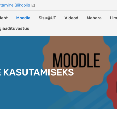
tamine ülikoolis
leht
Moodle
Sisu@UT
Videod
Mahara
Lim
giaadituvastus
E KASUTAMISEKS