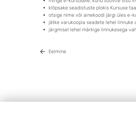
minge e-kursusele, kuhu soovite sisu i
klõpsake seadistuste plokis Kursuse ta
otsige nime või ainekoodi järgi üles e-k
jätke varukoopia seadete lehel linnuke 
järgmisel lehel märkige linnukesega va
Eelmine
JALUS