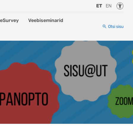
Juurde
ET
EN
eSurvey
Veebiseminarid
Otsi sisu