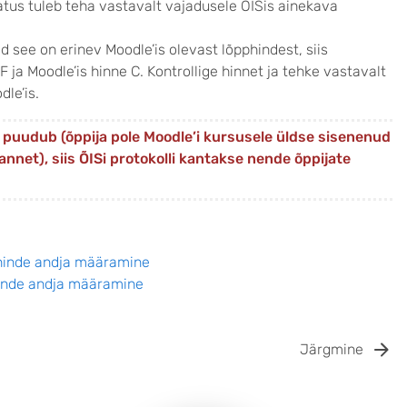
atus tuleb teha vastavalt vajadusele ÕISis ainekava
id see on erinev Moodle’is olevast lõpphindest, siis
F ja Moodle’is hinne C. Kontrollige hinnet ja tehke vastavalt
le’is.
s puudub (õppija pole Moodle’i kursusele üldse sisenenud
annet), siis ÕISi protokolli kantakse nende õppijate
 hinde andja määramine
hinde andja määramine
Järgmine