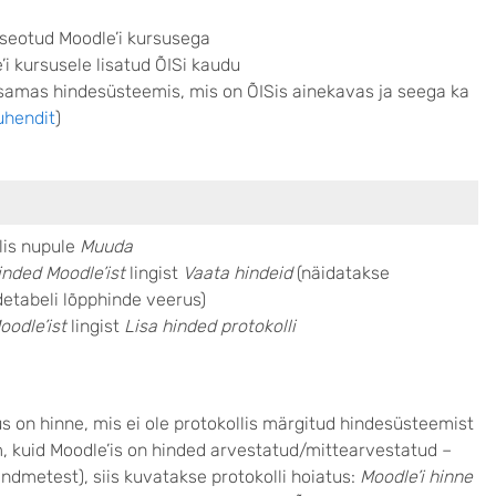
 seotud Moodle’i kursusega
’i kursusele lisatud ÕISi kaudu
samas hindesüsteemis, mis on ÕISis ainekavas ja seega ka
uhendit
)
lis nupule
Muuda
inded Moodle’ist
lingist
Vaata hindeid
(näidatakse
detabeli lõpphinde veerus)
oodle’ist
lingist
Lisa hinded protokolli
us on hinne, mis ei ole protokollis märgitud hindesüsteemist
m, kuid Moodle’is on hinded arvestatud/mittearvestatud –
dmetest), siis kuvatakse protokolli hoiatus:
Moodle’i hinne