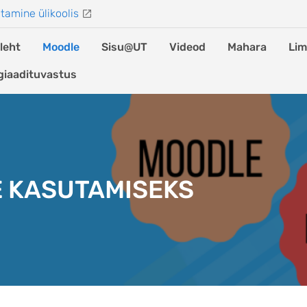
tamine ülikoolis
leht
Moodle
Sisu@UT
Videod
Mahara
Lim
giaadituvastus
E KASUTAMISEKS