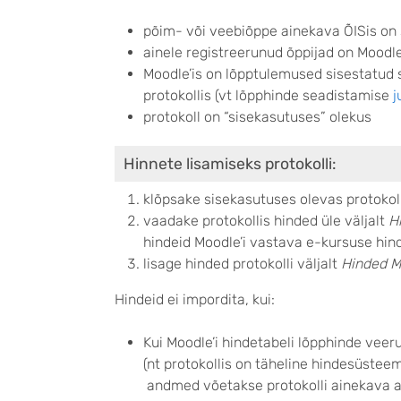
põim- või veebiõppe ainekava ÕISis on
ainele registreerunud õppijad on Moodle
Moodle’is on lõpptulemused sisestatud 
protokollis (vt lõpphinde seadistamise
j
protokoll on “sisekasutuses” olekus
Hinnete lisamiseks protokolli:
klõpsake sisekasutuses olevas protokol
vaadake protokollis hinded üle väljalt
H
hindeid Moodle’i vastava e-kursuse hin
lisage hinded protokolli väljalt
Hinded M
Hindeid ei impordita, kui:
Kui Moodle’i hindetabeli lõpphinde veer
(nt protokollis on täheline hindesüstee
andmed võetakse protokolli ainekava an