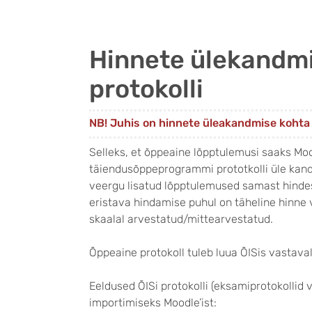
Hinnete ülekandmi
protokolli
NB! Juhis on hinnete üleakandmise kohta 
Selleks, et õppeaine lõpptulemusi saaks Mood
täiendusõppeprogrammi prototkolli üle kand
veergu lisatud lõpptulemused samast hindesü
eristava hindamise puhul on täheline hinne
skaalal arvestatud/mittearvestatud.
Õppeaine protokoll tuleb luua ÕISis vastaval
Eeldused ÕISi protokolli (eksamiprotokollid
importimiseks Moodle’ist: