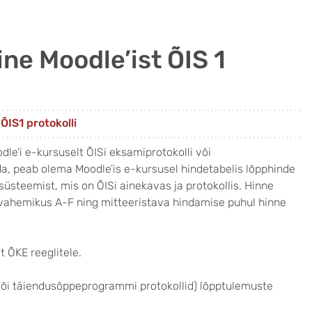
ne Moodle’ist ÕIS 1
ÕIS1 protokolli
le’i e-kursuselt ÕISi eksamiprotokolli või
a, peab olema Moodle’is e-kursusel hindetabelis lõpphinde
steemist, mis on ÕISi ainekavas ja protokollis. Hinne
 vahemikus A-F ning mitteeristava hindamise puhul hinne
t ÕKE reeglitele.
 või täiendusõppeprogrammi protokollid) lõpptulemuste