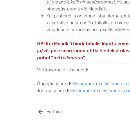
ei ole protokolli hindesüsteemist
. Muud
hindesüsteemis või Moodle’is.
Kui protokollis on hinne juba olemas, ku
kuvatakse hoiatus: Protokollis on hinne 
vajadusele parandus protokollis või Mood
NB! Kui Moodle’i hindetabelis lõpptulemu
ja/või pole sooritanud ühtki hindelist ules
puhul “
mitteilmunud
“.
Vt täpsemaid juhendeid:
Õppejõu juhend:
Eksamiprotokollis hinde ja
Töötaja juhend:
Eksamiprotokollis hinde ja 
Eelmine