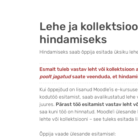
Lehe ja kollektsio
hindamiseks
Hindamiseks saab õppija esitada üksiku lehe 
Esmalt tuleb vastav leht või kollektsioo
poolt jagatud
saate veenduda, et hindamisek
Kui õppejõud on lisanud Moodle’is e-kursuse
kodutöö esitamist, saab avalikustatud lehe 
juures.
Pärast töö esitamist vastav leht v
saa kuni töö on hinnatud. Moodle’i ülesand
lehte või kollektsiooni – see tuleks esitada 
Õppija vaade ülesande esitamisel: