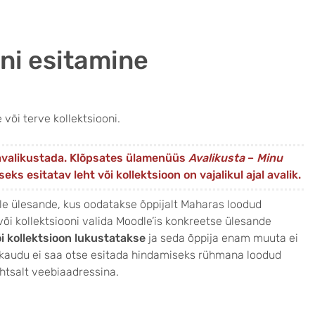
oni esitamine
või terve kollektsiooni.
n avalikustada. Klõpsates ülamenüüs
Avalikusta
–
Minu
s esitatav leht või kollektsioon on vajalikul ajal avalik.
le ülesande, kus oodatakse õppijalt Maharas loodud
või kollektsiooni valida Moodle’is konkreetse ülesande
õi kollektsioon lukustatakse
ja seda õppija enam muuta ei
e kaudu ei saa otse esitada hindamiseks rühmana loodud
lihtsalt veebiaadressina.