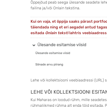
Õppejõud peab seega ülesande seadete lehe
failina ja/või Onlain tekstina.
Kui on vaja, et õppija saaks pärast portfo
täiendada ning et eri aegadel antud tagasi
esitada
Onlain teksti
lahtris veebiaadress
Lehe või kollektsiooni veebiaadressi (URL) 
LEHE VÕI KOLLEKTSIOONI ESIT
Kui Maharas on loodud rühm, mille seadete
rühmaliikmed rühma alt enda töid esitada. P