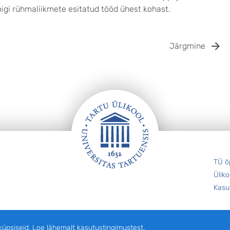
igi rühmaliikmete esitatud tööd ühest kohast.
Järgmine
TÜ õ
Üliko
Kasu
siseid. Loe lähemalt kasutustingimustest.