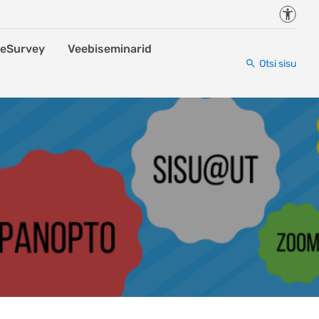
Juurde
eSurvey
Veebiseminarid
Otsi sisu