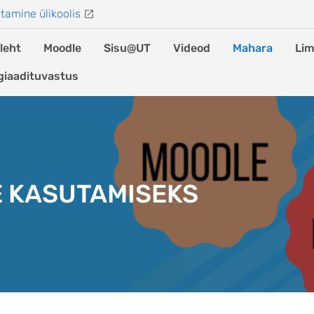
tamine ülikoolis
leht
Moodle
Sisu@UT
Videod
Mahara
Lim
giaadituvastus
E KASUTAMISEKS