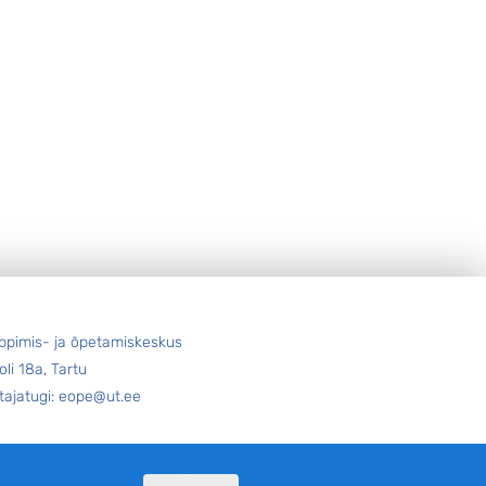
ppimis- ja õpetamiskeskus
oli 18a, Tartu
tajatugi: eope@ut.ee