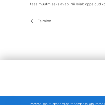
taas muutmiseks avab. Nii leiab õppejõud kõ
Eelmine
JALUS
Parema kasutuskogemuse tagamiseks kasutame küp