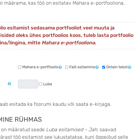
l määrama, kas töö on esitatav Mahara e-portfooliona,
olio esitamist sedasama portfooliot veel muuta ja
sided oleks ühes portfoolios koos, tuleb lasta portfoolio
ina/lingina, mitte
Mahara e-portfooliona
.
saab esitada ka foorumi kaudu või saata e-kirjaga.
AMINE RÜHMAS
s on määratud seade
Luba esitamised – Jah
, saavad
ärast töö esitamist see lukustatakse, kuni õppejõud selle