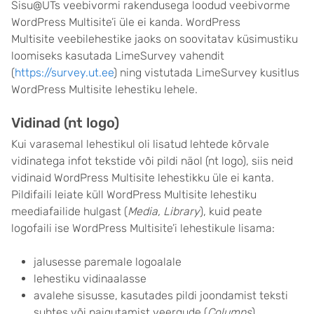
Sisu@UTs veebivormi rakendusega loodud veebivorme
WordPress Multisite’i üle ei kanda. WordPress
Multisite veebilehestike jaoks on soovitatav küsimustiku
loomiseks kasutada LimeSurvey vahendit
(
https://survey.ut.ee
) ning vistutada LimeSurvey kusitlus
WordPress Multisite lehestiku lehele.
Vidinad (nt logo)
Kui varasemal lehestikul oli lisatud lehtede kõrvale
vidinatega infot tekstide või pildi näol (nt logo), siis neid
vidinaid WordPress Multisite lehestikku üle ei kanta.
Pildifaili leiate küll WordPress Multisite lehestiku
meediafailide hulgast (
Media, Library
), kuid peate
logofaili ise WordPress Multisite’i lehestikule lisama:
jalusesse paremale logoalale
lehestiku vidinaalasse
avalehe sisusse, kasutades pildi joondamist teksti
suhtes või paigutamist veergude (
Columns
)