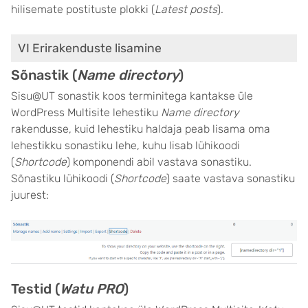
hilisemate postituste plokki (
Latest posts
).
VI Erirakenduste lisamine
Sõnastik (
Name directory
)
Sisu@UT sonastik koos terminitega kantakse üle
WordPress Multisite lehestiku
Name directory
rakendusse, kuid lehestiku haldaja peab lisama oma
lehestikku sonastiku lehe, kuhu lisab lühikoodi
(
Shortcode
) komponendi abil vastava sonastiku.
Sõnastiku lühikoodi (
Shortcode
) saate vastava sonastiku
juurest:
Testid (
Watu PRO
)