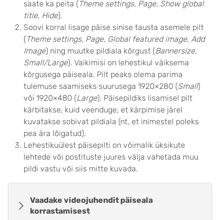
saate ka peita (
Theme settings, Page, Show global
title, Hide
).
Soovi korral lisage päise sinise tausta asemele pilt
(
Theme settings, Page, Global featured image, Add
Image
) ning muutke pildiala kõrgust (
Bannersize,
Small/Large
). Vaikimisi on lehestikul väiksema
kõrgusega päiseala. Pilt peaks olema parima
tulemuse saamiseks suurusega 1920×280 (
Small
)
või 1920×480 (
Large
). Päisepildiks lisamisel pilt
kärbitakse, kuid veenduge, et kärpimise järel
kuvatakse sobivat pildiala (nt, et inimestel poleks
pea ära lõigatud).
Lehestikuülest päisepilti on võimalik üksikute
lehtede või postituste juures välja vahetada muu
pildi vastu või siis mitte kuvada.
Vaadake videojuhendit päiseala
korrastamisest