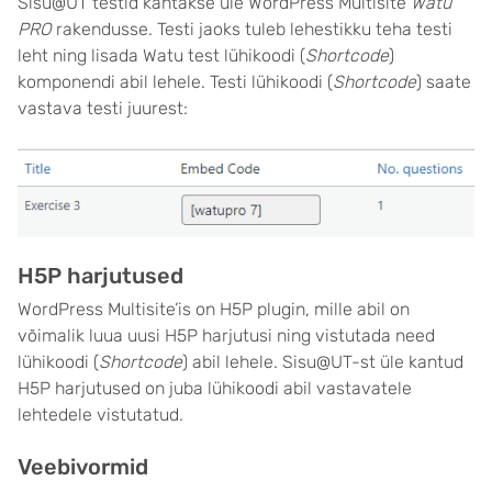
Sisu@UT testid kantakse üle WordPress Multisite
Watu
PRO
rakendusse. Testi jaoks tuleb lehestikku teha testi
leht ning lisada Watu test lühikoodi (
Shortcode
)
komponendi abil lehele. Testi lühikoodi (
Shortcode
) saate
vastava testi juurest:
H5P harjutused
WordPress Multisite’is on H5P plugin, mille abil on
võimalik luua uusi H5P harjutusi ning vistutada need
lühikoodi (
Shortcode
) abil lehele. Sisu@UT-st üle kantud
H5P harjutused on juba lühikoodi abil vastavatele
lehtedele vistutatud.
Veebivormid