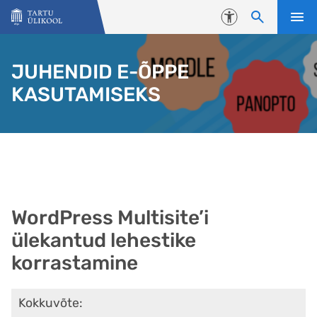
Liigu edasi põhisisu juurde
Juurdepääsetavus
JUHENDID E-ÕPPE
KASUTAMISEKS
WordPress Multisite’i
ülekantud lehestike
korrastamine
Kokkuvõte: