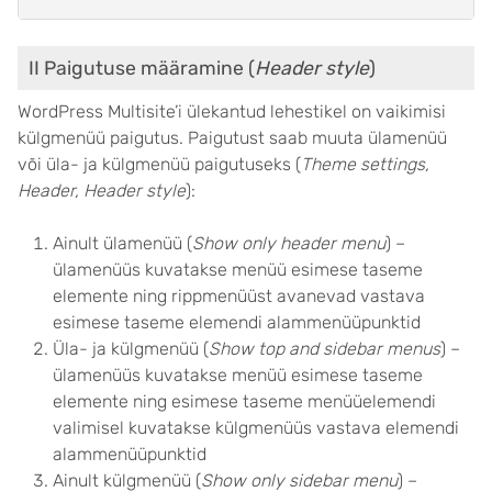
II Paigutuse määramine (
Header style
)
WordPress Multisite’i ülekantud lehestikel on vaikimisi
külgmenüü paigutus. Paigutust saab muuta ülamenüü
või üla- ja külgmenüü paigutuseks (
Theme settings,
Header, Header style
):
Ainult ülamenüü (
Show only header menu
) –
ülamenüüs kuvatakse menüü esimese taseme
elemente ning rippmenüüst avanevad vastava
esimese taseme elemendi alammenüüpunktid
Üla- ja külgmenüü (
Show top and sidebar menus
) –
ülamenüüs kuvatakse menüü esimese taseme
elemente ning esimese taseme menüüelemendi
valimisel kuvatakse külgmenüüs vastava elemendi
alammenüüpunktid
Ainult külgmenüü (
Show only sidebar menu
) –