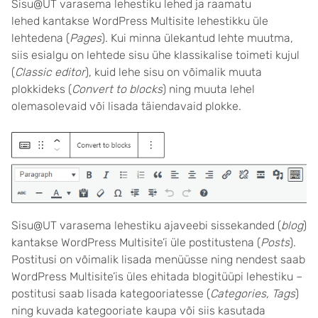
Sisu@UT varasema lehestiku lehed ja raamatu
lehed kantakse WordPress Multisite lehestikku üle
lehtedena (
Pages
). Kui minna ülekantud lehte muutma,
siis esialgu on lehtede sisu ühe klassikalise toimeti kujul
(
Classic editor
), kuid lehe sisu on võimalik muuta
plokkideks (
Convert to blocks
) ning muuta lehel
olemasolevaid või lisada täiendavaid plokke.
Sisu@UT varasema lehestiku ajaveebi sissekanded (
blog
)
kantakse WordPress Multisite’i üle postitustena (
Posts
).
Postitusi on võimalik lisada menüüsse ning nendest saab
WordPress Multisite’is üles ehitada blogitüüpi lehestiku –
postitusi saab lisada kategooriatesse (
Categories, Tags
)
ning kuvada kategooriate kaupa või siis kasutada