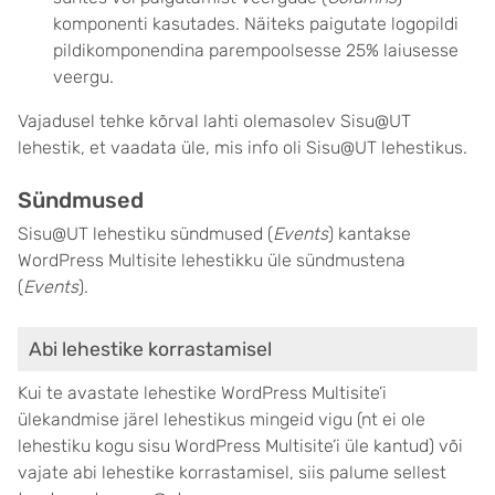
komponenti kasutades. Näiteks paigutate logopildi
pildikomponendina parempoolsesse 25% laiusesse
veergu.
Vajadusel tehke kõrval lahti olemasolev Sisu@UT
lehestik, et vaadata üle, mis info oli Sisu@UT lehestikus.
Sündmused
Sisu@UT lehestiku sündmused (
Events
) kantakse
WordPress Multisite lehestikku üle sündmustena
(
Events
).
Abi lehestike korrastamisel
Kui te avastate lehestike WordPress Multisite’i
ülekandmise järel lehestikus mingeid vigu (nt ei ole
lehestiku kogu sisu WordPress Multisite’i üle kantud) või
vajate abi lehestike korrastamisel, siis palume sellest