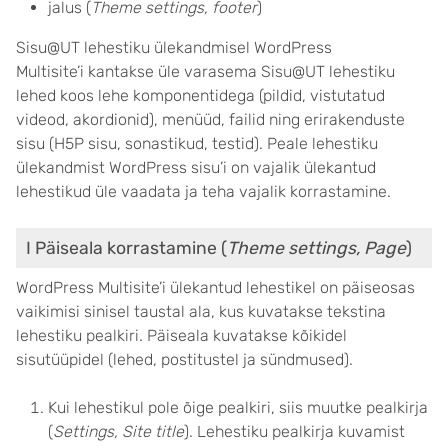
jalus (
Theme settings, footer
)
Sisu@UT lehestiku ülekandmisel WordPress
Multisite’i kantakse üle varasema Sisu@UT lehestiku
lehed koos lehe komponentidega (pildid, vistutatud
videod, akordionid), menüüd, failid ning erirakenduste
sisu (H5P sisu, sonastikud, testid). Peale lehestiku
ülekandmist WordPress sisu’i on vajalik ülekantud
lehestikud üle vaadata ja teha vajalik korrastamine.
I Päiseala korrastamine (
Theme settings, Page
)
WordPress Multisite’i ülekantud lehestikel on päiseosas
vaikimisi sinisel taustal ala, kus kuvatakse tekstina
lehestiku pealkiri. Päiseala kuvatakse kõikidel
sisutüüpidel (lehed, postitustel ja sündmused).
Kui lehestikul pole õige pealkiri, siis muutke pealkirja
(
Settings, Site title
). Lehestiku pealkirja kuvamist