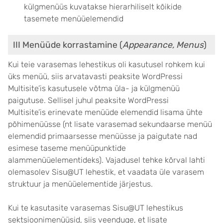
külgmenüüs kuvatakse hierarhiliselt kõikide
tasemete menüüelemendid
III Menüüde korrastamine (
Appearance, Menus
)
Kui teie varasemas lehestikus oli kasutusel rohkem kui
üks menüü, siis arvatavasti peaksite WordPressi
Multisite’is kasutusele võtma üla- ja külgmenüü
paigutuse. Sellisel juhul peaksite WordPressi
Multisite’is erinevate menüüde elemendid lisama ühte
põhimenüüsse (nt lisate varasemad sekundaarse menüü
elemendid primaarsesse menüüsse ja paigutate nad
esimese taseme menüüpunktide
alammenüüelementideks). Vajadusel tehke kõrval lahti
olemasolev Sisu@UT lehestik, et vaadata üle varasem
struktuur ja menüüelementide järjestus.
Kui te kasutasite varasemas Sisu@UT lehestikus
sektsioonimenüüsid, siis veenduge, et lisate