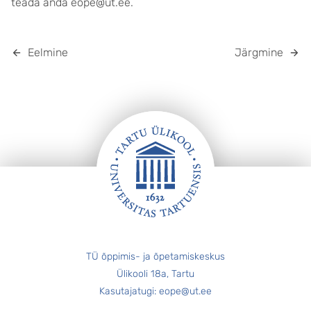
teada anda eope@ut.ee.
Eelmine
Järgmine
JALUS
TÜ õppimis- ja õpetamiskeskus
Ülikooli 18a, Tartu
Kasutajatugi: eope@ut.ee