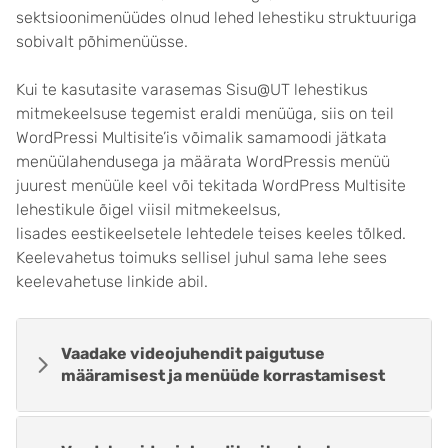
sektsioonimenüüdes olnud lehed lehestiku struktuuriga
sobivalt põhimenüüsse.
Kui te kasutasite varasemas Sisu@UT lehestikus
mitmekeelsuse tegemist eraldi menüüga, siis on teil
WordPressi Multisite’is võimalik samamoodi jätkata
menüülahendusega ja määrata WordPressis menüü
juurest menüüle keel või tekitada WordPress Multisite
lehestikule õigel viisil mitmekeelsus,
lisades eestikeelsetele lehtedele teises keeles tõlked.
Keelevahetus toimuks sellisel juhul sama lehe sees
keelevahetuse linkide abil.
Vaadake videojuhendit paigutuse
määramisest ja menüüde korrastamisest