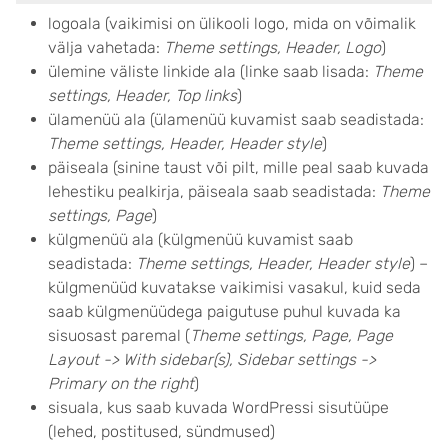
logoala (vaikimisi on ülikooli logo, mida on võimalik
välja vahetada:
Theme settings, Header, Logo
)
ülemine väliste linkide ala (linke saab lisada:
Theme
settings, Header, Top links
)
ülamenüü ala (ülamenüü kuvamist saab seadistada:
Theme settings, Header, Header style
)
päiseala (sinine taust või pilt, mille peal saab kuvada
lehestiku pealkirja, päiseala saab seadistada:
Theme
settings, Page
)
külgmenüü ala (külgmenüü kuvamist saab
seadistada:
Theme settings, Header, Header style
) –
külgmenüüd kuvatakse vaikimisi vasakul, kuid seda
saab külgmenüüdega paigutuse puhul kuvada ka
sisuosast paremal (
Theme settings, Page, Page
Layout -> With sidebar(s), Sidebar settings ->
Primary on the right
)
sisuala, kus saab kuvada WordPressi sisutüüpe
(lehed, postitused, sündmused)