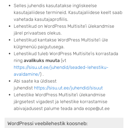
Selles juhendis kasutatakse ingliskeelse
kasutajaliidese termineid. Kasutajaliidese keelt saab
vahetada kasutajaprofiilis.
Lehestikud on WordPress Multisite’i ülekandmise
järel privaatses olekus.
Lehestikud kantakse WordPress Multisite’i üle
külgmenüü paigutusega.
Lehestikud tuleb WordPress Multisite’is korrastada
ning
avalikuks muuta
(vt
https://sisu.ut.ee/juhendid/seaded-lehestiku-
avaldamine/
) .
Abi saate ka üldisest
juhendist
https://sisu.ut.ee/juhendid/sisuut
Lehestike WordPress Multisite’i ülekandmise
järgsetest vigadest ja lehestike korrastamise
abivajadusest palume teada anda eope@ut.ee
WordPressi veebilehestik koosneb: