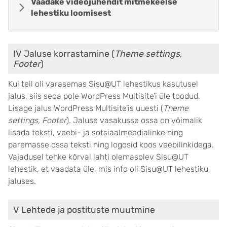
Vaadake videojuhendit mitmekeelse
lehestiku loomisest
IV Jaluse korrastamine (
Theme settings,
Footer
)
Kui teil oli varasemas Sisu@UT lehestikus kasutusel
jalus, siis seda pole WordPress Multisite’i üle toodud.
Lisage jalus WordPress Multisite’is uuesti (
Theme
settings, Footer
). Jaluse vasakusse ossa on võimalik
lisada teksti, veebi- ja sotsiaalmeedialinke ning
paremasse ossa teksti ning logosid koos veebilinkidega.
Vajadusel tehke kõrval lahti olemasolev Sisu@UT
lehestik, et vaadata üle, mis info oli Sisu@UT lehestiku
jaluses.
V Lehtede ja postituste muutmine