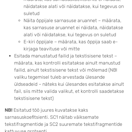
näidatakse alati või näidatakse, kui tegevus on
suletud
Näita õppijale sarnasuse aruannet – määrata,
kas sarnasuse aruannet ei näidata, näidatakse
alati või näidatakse, kui tegevus on suletud
E-kiri õppijale – määrata, kas õppija saab e-
kirjaga teavituse või mitte
Esitada manustatud failid ja tekstisisene tekst –
määrata, kas kontrolli esitatakse ainult manustud
failid, ainult tekstisisene tekst või mõlemad (NB!
valiku tegemisel tuleb arvestada ülesande
üldseadeid – näteks kui ülesandes esitatakse ainult
fail, siis mitte valida valikut, et kontrolli saadetakse
tekstisisene tekst)
NB!
Esitatud töö juures kuvatakse kaks
sarnasuskoefitsienti. SC1 näitab väiksemate
tekstifragmentide ja SC2 suuremate tekstifragmentide
kattuvuse protsenti.