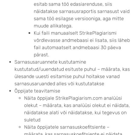
esitab sama töö edasiarenduse, siis
näidatakse sarnasusraportis sarnasust vaid
sama töö esilagse versiooniga, aga mitte
muude allikatega.
Kui faili manuaalselt StrikePlagiarismi
võrdlevasse andmebaasi ei lisata, siis läheb
fail automaatselt andmebaasi 30 päeva
pärast.
Sarnasusaruannete kustutamine
kustutatud/uuendatud esituste puhul – määrata, kas
ülesande uuesti esitamise puhul hoitakse vanad
sarnasusaruanded alles või kustutatakse
Õppijate teavitamise
Näita õppijale StrikePlagiarism.com analüüsi
olekut – määrata, kas analüüsi olekut ei näidata,
näidatakse alati või näidatakse, kui tegevus on
suletud
Näita õppijatele sarnasuskoefitsiente –
määrata, kas sarnasuskoefitsiente ei näidata,