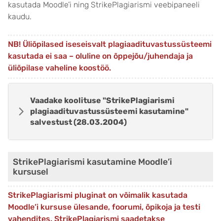
kasutada Moodle’i ning StrikePlagiarismi veebipaneeli
kaudu.
NB! Üliõpilased iseseisvalt plagiaadituvastussüsteemi
kasutada ei saa – oluline on õppejõu/juhendaja ja
üliõpilase vaheline koostöö.
Vaadake koolituse "StrikePlagiarismi
plagiaadituvastussüsteemi kasutamine"
salvestust (28.03.2004)
StrikePlagiarismi kasutamine Moodle’i
kursusel
StrikePlagiarismi pluginat on võimalik kasutada
Moodle’i kursuse
ülesande, foorumi, õpikoja
ja
testi
vahendites. StrikePlagiarismi saadetakse