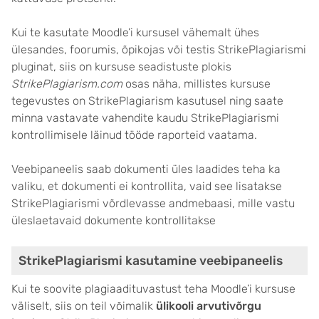
Kui te kasutate Moodle’i kursusel vähemalt ühes
ülesandes, foorumis, õpikojas või testis StrikePlagiarismi
pluginat, siis on kursuse seadistuste plokis
StrikePlagiarism.com
osas näha, millistes kursuse
tegevustes on StrikePlagiarism kasutusel ning saate
minna vastavate vahendite kaudu StrikePlagiarismi
kontrollimisele läinud tööde raporteid vaatama.
Veebipaneelis saab dokumenti üles laadides teha ka
valiku, et dokumenti ei kontrollita, vaid see lisatakse
StrikePlagiarismi võrdlevasse andmebaasi, mille vastu
üleslaetavaid dokumente kontrollitakse
StrikePlagiarismi kasutamine veebipaneelis
Kui te soovite plagiaadituvastust teha Moodle’i kursuse
väliselt, siis on teil võimalik
ülikooli arvutivõrgu