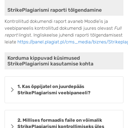
StrikePlagiarismi raporti tõlgendamine
Kontrollitud dokumendi raport avaneb Moodle’is ja
veebipaneelis kontrollitud dokumendi juures olevast
Full
report
lingist. Ingliskeelse juhendi raporti tõlgendamisest
leiate
https://panel.plagiat.pl/cms_media/biznes/Strikep
Korduma kippuvad küsimused
StrikePlagiarismi kasutamise kohta
1. Kas õppijatel on juurdepääs
StrikePlagiarismi veebipaneeli?
2. Millises formaadis faile on võimalik
StrikePlagiarismi kontrollimiseks üles