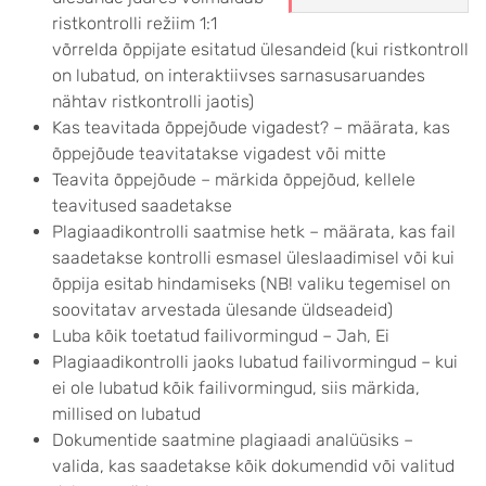
ristkontrolli režiim 1:1
võrrelda õppijate esitatud ülesandeid (kui ristkontroll
on lubatud, on interaktiivses sarnasusaruandes
nähtav ristkontrolli jaotis)
Kas teavitada õppejõude vigadest? – määrata, kas
õppejõude teavitatakse vigadest või mitte
Teavita õppejõude – märkida õppejõud, kellele
teavitused saadetakse
Plagiaadikontrolli saatmise hetk – määrata, kas fail
saadetakse kontrolli esmasel üleslaadimisel või kui
õppija esitab hindamiseks (NB! valiku tegemisel on
soovitatav arvestada ülesande üldseadeid)
Luba kõik toetatud failivormingud – Jah, Ei
Plagiaadikontrolli jaoks lubatud failivormingud – kui
ei ole lubatud kõik failivormingud, siis märkida,
millised on lubatud
Dokumentide saatmine plagiaadi analüüsiks –
valida, kas saadetakse kõik dokumendid või valitud