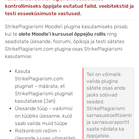
kontrollimiseks õppijate esitatud failid, veebitekstid ja
testi esseeküsimuste vastused.
StrikePlagiarismi Moodle’i plugina kasutamiseks piisab,
kui te
olete Moodle’i kursusel õppejõu rollis
ning
seadistate ülesande, foorumi, õpikoja ja testi sätetes
StrikePlagiarism.com plugina osas StrikePlagiarismi
kasutamise:
Kasuta
Teil on võimalik
StrikePlagiarism.com
valida plugina
pluginat – määrata, et
sätete osas enda
StrikePlagiarismi pluginat
jaoks sobivad
kasutatakse (Jah)
seaded.
Ülesande tüüp – vaikimisi
StrikePlagiarismi
sarnasuskoefitsienti
on tüübiks ülesanne, kuid
ja sarnasusraportit
saab valida muid tüüpe
saate näidata ka
Ristkontrolli režiim –
õppijatele.
ülesande juures võimaldab