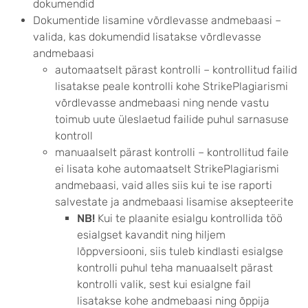
dokumendid
Dokumentide lisamine võrdlevasse andmebaasi –
valida, kas dokumendid lisatakse võrdlevasse
andmebaasi
automaatselt pärast kontrolli – kontrollitud failid
lisatakse peale kontrolli kohe StrikePlagiarismi
võrdlevasse andmebaasi ning nende vastu
toimub uute üleslaetud failide puhul sarnasuse
kontroll
manuaalselt pärast kontrolli – kontrollitud faile
ei lisata kohe automaatselt StrikePlagiarismi
andmebaasi, vaid alles siis kui te ise raporti
salvestate ja andmebaasi lisamise aksepteerite
NB!
Kui te plaanite esialgu kontrollida töö
esialgset kavandit ning hiljem
lõppversiooni, siis tuleb kindlasti esialgse
kontrolli puhul teha manuaalselt pärast
kontrolli valik, sest kui esialgne fail
lisatakse kohe andmebaasi ning õppija