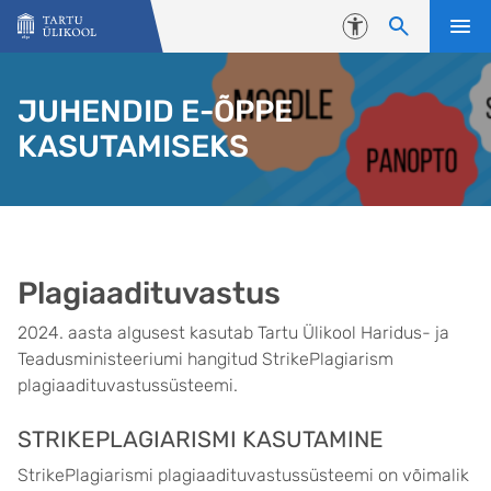
Liigu edasi põhisisu juurde
Juurdepääsetavus
JUHENDID E-ÕPPE
KASUTAMISEKS
Plagiaadituvastus
2024. aasta algusest kasutab Tartu Ülikool Haridus- ja
Teadusministeeriumi hangitud StrikePlagiarism
plagiaadituvastussüsteemi.
STRIKEPLAGIARISMI KASUTAMINE
StrikePlagiarismi plagiaadituvastussüsteemi on võimalik