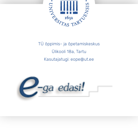
JALUS
TÜ õppimis- ja õpetamiskeskus
Ülikooli 18a, Tartu
Kasutajatugi: eope@ut.ee