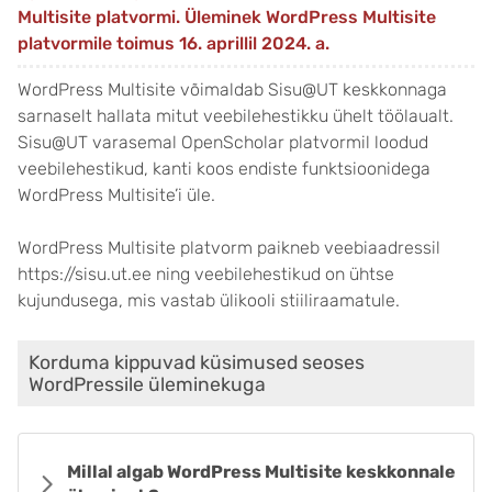
Multisite platvormi. Üleminek WordPress Multisite
platvormile toimus 16. aprillil 2024. a.
WordPress Multisite võimaldab Sisu@UT keskkonnaga
sarnaselt hallata mitut veebilehestikku ühelt töölaualt.
Sisu@UT varasemal OpenScholar platvormil loodud
veebilehestikud, kanti koos endiste funktsioonidega
WordPress Multisite’i üle.
WordPress Multisite platvorm paikneb veebiaadressil
https://sisu.ut.ee ning veebilehestikud on ühtse
kujundusega, mis vastab ülikooli stiiliraamatule.
Korduma kippuvad küsimused seoses
WordPressile üleminekuga
Millal algab WordPress Multisite keskkonnale