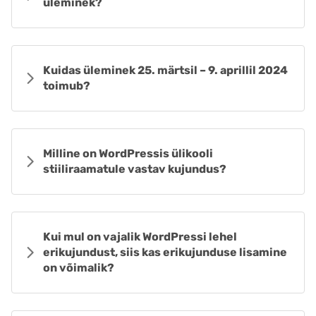
üleminek?
Kuidas üleminek 25. märtsil – 9. aprillil 2024
toimub?
Milline on WordPressis ülikooli
stiiliraamatule vastav kujundus?
Kui mul on vajalik WordPressi lehel
erikujundust, siis kas erikujunduse lisamine
on võimalik?