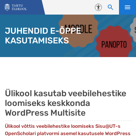
Liigu edasi põhisisu juurde
Juurdepääsetavus
JUHENDID E-ÕPPE
KASUTAMISEKS
Ülikool kasutab veebilehestike
loomiseks keskkonda
WordPress Multisite
Ülikool võttis veebilehestike loomiseks Sisu@UT-s
OpenScholari platvormi asemel kasutusele WordPress