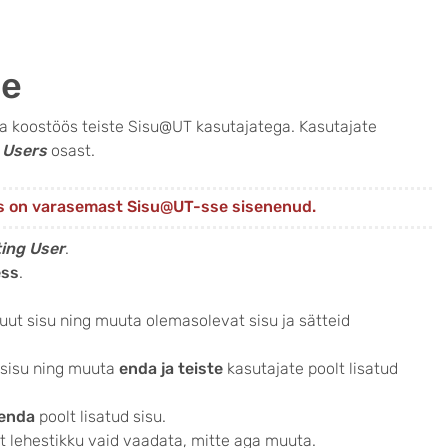
ne
ta koostöös teiste Sisu@UT kasutajatega. Kasutajate
t
Users
osast.
kes on varasemast Sisu@UT-sse sisenenud.
ting User
.
ess
.
 uut sisu ning muuta olemasolevat sisu ja sätteid
a sisu ning muuta
enda ja teiste
kasutajate poolt lisatud
enda
poolt lisatud sisu.
et lehestikku vaid vaadata, mitte aga muuta.