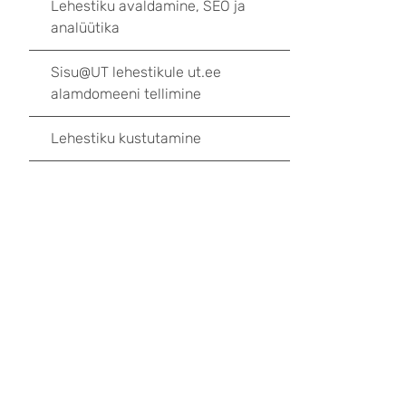
Lehestiku avaldamine, SEO ja
analüütika
Sisu@UT lehestikule ut.ee
alamdomeeni tellimine
Lehestiku kustutamine