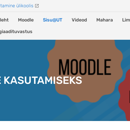
tamine ülikoolis
leht
Moodle
Sisu@UT
Videod
Mahara
Lim
giaadituvastus
E KASUTAMISEKS