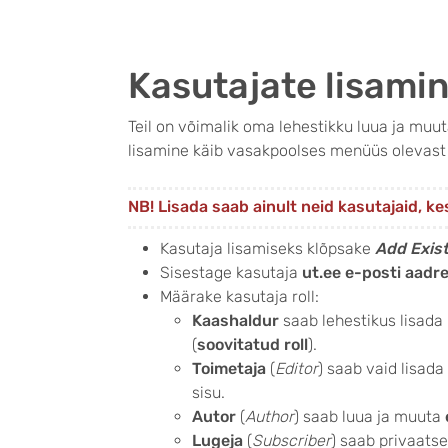
Kasutajate lisami
Teil on võimalik oma lehestikku luua ja muu
lisamine käib vasakpoolses menüüs olevas
NB! Lisada saab ainult neid kasutajaid, 
Kasutaja lisamiseks klõpsake
Add Exis
Sisestage kasutaja
ut.ee e-posti aadr
Määrake kasutaja roll:
Kaashaldur
saab lehestikus lisada
(
soovitatud roll
).
Toimetaja
(
Editor
) saab vaid lisad
sisu.
Autor
(
Author
) saab luua ja muuta
Lugeja
(
Subscriber
) saab privaats