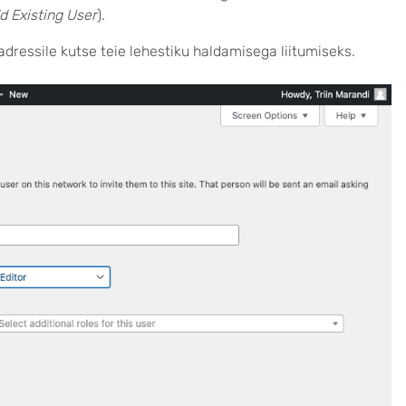
d Existing User
).
dressile kutse teie lehestiku haldamisega liitumiseks.