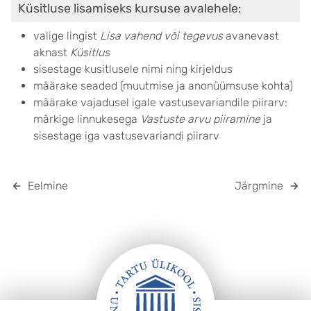
Küsitluse lisamiseks kursuse avalehele:
valige lingist
Lisa vahend või tegevus
avanevast
aknast
Küsitlus
sisestage kusitlusele nimi ning kirjeldus
määrake seaded (muutmise ja anonüümsuse kohta)
määrake vajadusel igale vastusevariandile piirarv:
märkige linnukesega
Vastuste arvu piiramine
ja
sisestage iga vastusevariandi piirarv
Eelmine
Järgmine