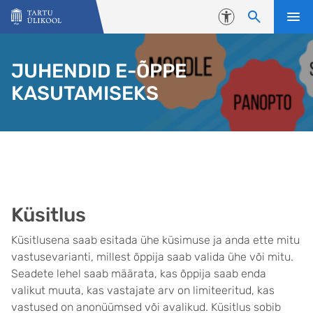
Liigu edasi põhisisu juurde
Juurdepääsetavus
JUHENDID E-ÕPPE
KASUTAMISEKS
Küsitlus
Küsitlusena saab esitada ühe küsimuse ja anda ette mitu
vastusevarianti, millest õppija saab valida ühe või mitu.
Seadete lehel saab määrata, kas õppija saab enda
valikut muuta, kas vastajate arv on limiteeritud, kas
vastused on anonüümsed või avalikud. Küsitlus sobib