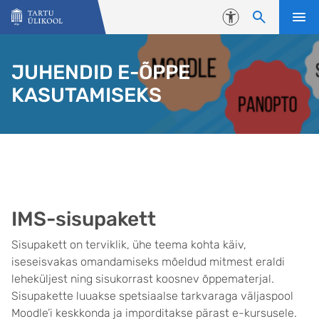
Liigu edasi põhisisu juurde
Juurdepääsetavus
JUHENDID E-ÕPPE
KASUTAMISEKS
IMS-sisupakett
Sisupakett on terviklik, ühe teema kohta käiv,
iseseisvakas omandamiseks mõeldud mitmest eraldi
leheküljest ning sisukorrast koosnev õppematerjal.
Sisupakette luuakse spetsiaalse tarkvaraga väljaspool
Moodle’i keskkonda ja imporditakse pärast e-kursusele.