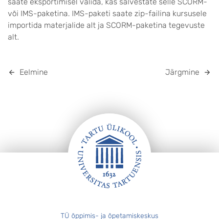
saate eksportimisel valida, kas salvestate selle SCORM-
või IMS-paketina. IMS-paketi saate zip-failina kursusele
importida materjalide alt ja SCORM-paketina tegevuste
alt.
Eelmine
Järgmine
JALUS
TÜ õppimis- ja õpetamiskeskus