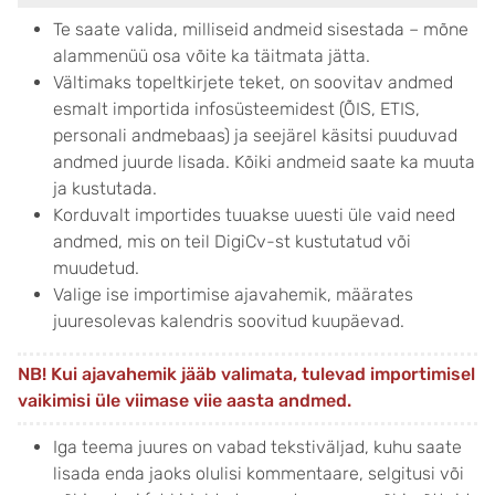
Te saate valida, milliseid andmeid sisestada – mõne
alammenüü osa võite ka täitmata jätta.
Vältimaks topeltkirjete teket, on soovitav andmed
esmalt importida infosüsteemidest (ÕIS, ETIS,
personali andmebaas) ja seejärel käsitsi puuduvad
andmed juurde lisada. Kõiki andmeid saate ka muuta
ja kustutada.
Korduvalt importides tuuakse uuesti üle vaid need
andmed, mis on teil DigiCv-st kustutatud või
muudetud.
Valige ise importimise ajavahemik, määrates
juuresolevas kalendris soovitud kuupäevad.
NB! Kui ajavahemik jääb valimata, tulevad importimisel
vaikimisi üle viimase viie aasta andmed.
Iga teema juures on vabad tekstiväljad, kuhu saate
lisada enda jaoks olulisi kommentaare, selgitusi või