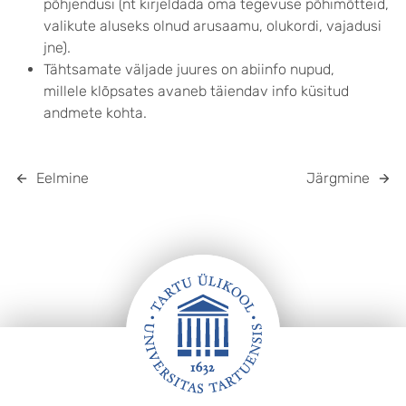
põhjendusi (nt kirjeldada oma tegevuse põhimõtteid,
valikute aluseks olnud arusaamu, olukordi, vajadusi
jne).
Tähtsamate väljade juures on abiinfo nupud,
millele klõpsates avaneb täiendav info küsitud
andmete kohta.
Eelmine
Järgmine
JALUS