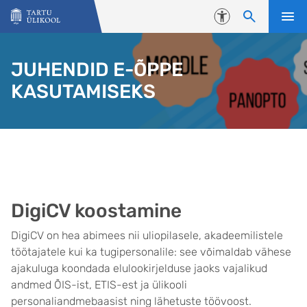
Liigu edasi põhisisu juurde
Juurdepääsetavus
JUHENDID E-ÕPPE
KASUTAMISEKS
DigiCV koostamine
DigiCV on hea abimees nii uliopilasele, akadeemilistele
töötajatele kui ka tugipersonalile: see võimaldab vähese
ajakuluga koondada elulookirjelduse jaoks vajalikud
andmed ÕIS-ist, ETIS-est ja ülikooli
personaliandmebaasist ning lähetuste töövoost.