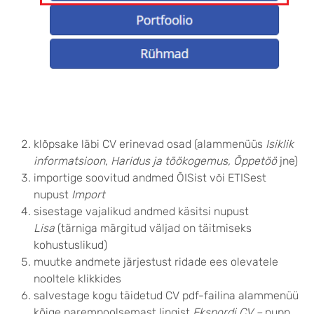
klõpsake läbi CV erinevad osad (alammenüüs
Isiklik
informatsioon
,
Haridus ja töökogemus, Õppetöö
jne)
importige soovitud andmed ÕISist või ETISest
nupust
Import
sisestage vajalikud andmed käsitsi nupust
Lisa
(tärniga märgitud väljad on täitmiseks
kohustuslikud)
muutke andmete järjestust ridade ees olevatele
nooltele klikkides
salvestage kogu täidetud CV pdf-failina alammenüü
kõige parempoolsemast lingist
Ekspordi CV –
nupp