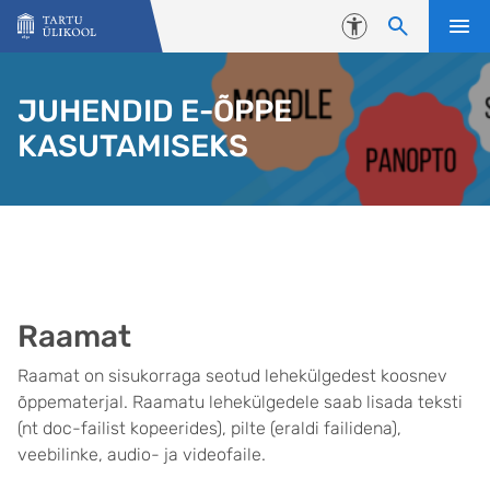
Liigu edasi põhisisu juurde
Juurdepääsetavus
JUHENDID E-ÕPPE
KASUTAMISEKS
Raamat
Raamat on sisukorraga seotud lehekülgedest koosnev
õppematerjal. Raamatu lehekülgedele saab lisada teksti
(nt doc-failist kopeerides), pilte (eraldi failidena),
veebilinke, audio- ja videofaile.