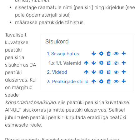
sisestage raamatule nimi (pealkiri) ning kirjeldus (see
pole õppematerjali sisu!)
määrakse peatükkide tähistus
Tavaliselt
kuvatakse
peatüki
pealkirja
sisukorras JA
peatüki
ülaservas. Kui
on märgitud
seade
Kohandatud pealkirjad
, siis peatüki pealkirja kuvatakse
AINULT sisukorras ja mitte peatüki ülaservas. Sellisel
juhul tuleb peatüki pealkiri kirjutada eraldi iga peatüki
esimesele reale.
Pärast raamatu lisamist saate hakata raamatusse