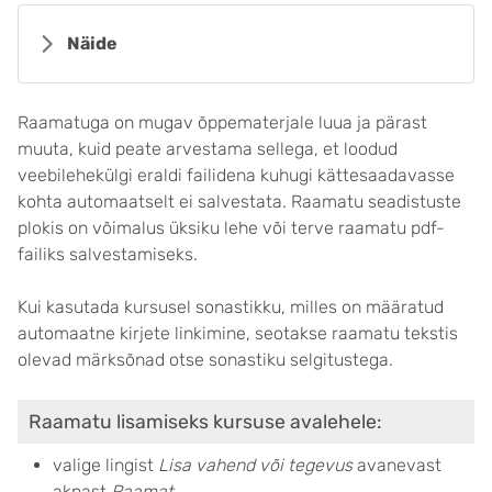
Näide
Raamatuga on mugav õppematerjale luua ja pärast
muuta, kuid peate arvestama sellega, et loodud
veebilehekülgi eraldi failidena kuhugi kättesaadavasse
kohta automaatselt ei salvestata. Raamatu seadistuste
plokis on võimalus üksiku lehe või terve raamatu pdf-
failiks salvestamiseks.
Kui kasutada kursusel sonastikku, milles on määratud
automaatne kirjete linkimine, seotakse raamatu tekstis
olevad märksõnad otse sonastiku selgitustega.
Raamatu lisamiseks kursuse avalehele:
valige lingist
Lisa vahend või tegevus
avanevast
aknast
Raamat