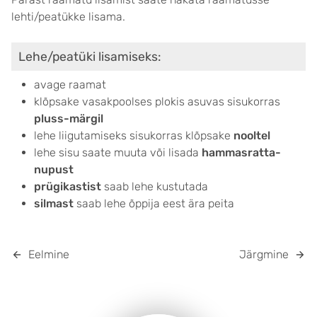
lehti/peatükke lisama.
Lehe/peatüki lisamiseks:
avage raamat
klõpsake vasakpoolses plokis asuvas sisukorras
pluss-märgil
lehe liigutamiseks sisukorras klõpsake
nooltel
lehe sisu saate muuta või lisada
hammasratta-
nupust
prügikastist
saab lehe kustutada
silmast
saab lehe õppija eest ära peita
Eelmine
Järgmine