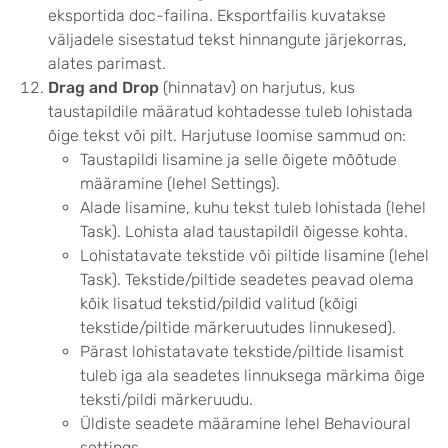
eksportida doc-failina. Eksportfailis kuvatakse
väljadele sisestatud tekst hinnangute järjekorras,
alates parimast.
Drag and Drop
(hinnatav) on harjutus, kus
taustapildile määratud kohtadesse tuleb lohistada
õige tekst või pilt. Harjutuse loomise sammud on:
Taustapildi lisamine ja selle õigete mõõtude
määramine (lehel Settings).
Alade lisamine, kuhu tekst tuleb lohistada (lehel
Task). Lohista alad taustapildil õigesse kohta.
Lohistatavate tekstide või piltide lisamine (lehel
Task). Tekstide/piltide seadetes peavad olema
kõik lisatud tekstid/pildid valitud (kõigi
tekstide/piltide märkeruutudes linnukesed).
Pärast lohistatavate tekstide/piltide lisamist
tuleb iga ala seadetes linnuksega märkima õige
teksti/pildi märkeruudu.
Üldiste seadete määramine lehel Behavioural
settings.