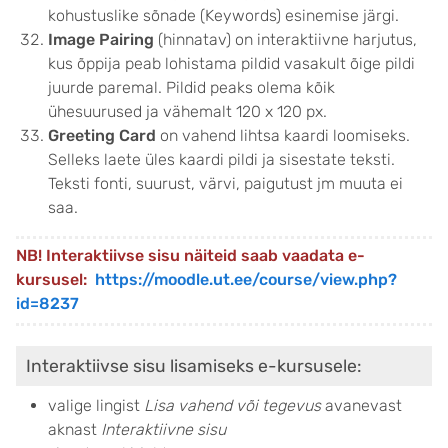
kohustuslike sõnade (Keywords) esinemise järgi.
Image Pairing
(hinnatav) on interaktiivne harjutus,
kus õppija peab lohistama pildid vasakult õige pildi
juurde paremal. Pildid peaks olema kõik
ühesuurused ja vähemalt 120 x 120 px.
Greeting Card
on vahend lihtsa kaardi loomiseks.
Selleks laete üles kaardi pildi ja sisestate teksti.
Teksti fonti, suurust, värvi, paigutust jm muuta ei
saa.
NB! Interaktiivse sisu näiteid saab vaadata e-
kursusel:
https://moodle.ut.ee/course/view.php?
id=8237
Interaktiivse sisu lisamiseks e-kursusele:
valige lingist
Lisa vahend või tegevus
avanevast
aknast
Interaktiivne sisu