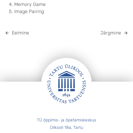
Memory Game
Image Pairing
Eelmine
Järgmine
JALUS
TÜ õppimis- ja õpetamiskeskus
Ülikooli 18a, Tartu