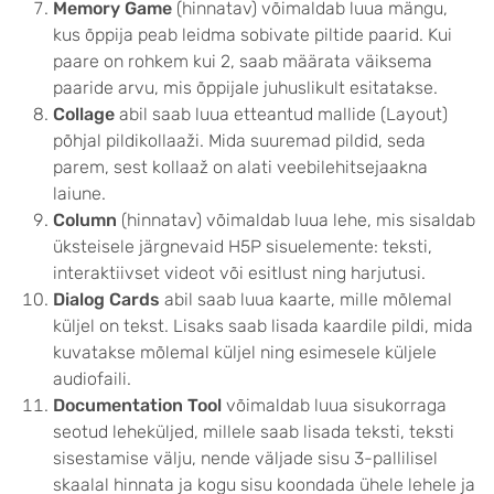
Memory Game
(hinnatav) võimaldab luua mängu,
kus õppija peab leidma sobivate piltide paarid. Kui
paare on rohkem kui 2, saab määrata väiksema
paaride arvu, mis õppijale juhuslikult esitatakse.
Collage
abil saab luua etteantud mallide (Layout)
põhjal pildikollaaži. Mida suuremad pildid, seda
parem, sest kollaaž on alati veebilehitsejaakna
laiune.
Column
(hinnatav) võimaldab luua lehe, mis sisaldab
üksteisele järgnevaid H5P sisuelemente: teksti,
interaktiivset videot või esitlust ning harjutusi.
Dialog Cards
abil saab luua kaarte, mille mõlemal
küljel on tekst. Lisaks saab lisada kaardile pildi, mida
kuvatakse mõlemal küljel ning esimesele küljele
audiofaili.
Documentation Tool
võimaldab luua sisukorraga
seotud leheküljed, millele saab lisada teksti, teksti
sisestamise välju, nende väljade sisu 3-pallilisel
skaalal hinnata ja kogu sisu koondada ühele lehele ja