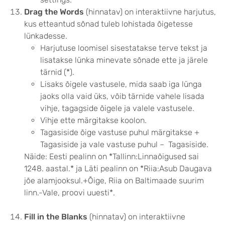
Drag the Words
(hinnatav) on interaktiivne harjutus,
kus etteantud sõnad tuleb lohistada õigetesse
lünkadesse.
Harjutuse loomisel sisestatakse terve tekst ja
lisatakse lünka minevate sõnade ette ja järele
tärnid (*).
Lisaks õigele vastusele, mida saab iga lünga
jaoks olla vaid üks, võib tärnide vahele lisada
vihje, tagagside õigele ja valele vastusele.
Vihje ette märgitakse koolon.
Tagasiside õige vastuse puhul märgitakse +
Tagasiside ja vale vastuse puhul – Tagasiside.
Näide: Eesti pealinn on *Tallinn:Linnaõigused sai
1248. aastal.* ja Läti pealinn on *Riia:Asub Daugava
jõe alamjooksul.+Õige, Riia on Baltimaade suurim
linn.-Vale, proovi uuesti*.
Fill in the Blanks
(hinnatav) on interaktiivne