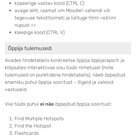
kopeerige vastav kood (CTRL C)
avage leht, raamat vm Moodle’i vahendi või
tegevuse tekstitoimeti ja lülituge html-režiimi
nupust <>
kleepige kood (CTRL V)
Õppija tulemused:
Avades hindetabelis konkreetse õppija õppijaraporti ja
klõpsates interaktiivse sisu tüübi nimetusel (mille
tulemused on punktidena hindetabelis), näeb õppejõud
enamiku puhul õppija sooritust – õigeid ja valesid
vastuseid.
Viie tüübi puhul
ei näe
õppejõud õppija sooritust:
Find Multiple Hotspots
Find the Hotspot
Flashcards