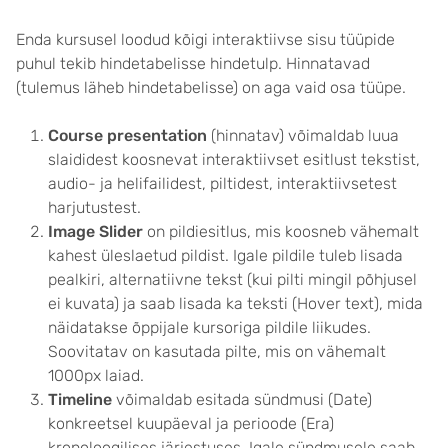
Enda kursusel loodud kõigi interaktiivse sisu tüüpide
puhul tekib hindetabelisse hindetulp. Hinnatavad
(tulemus läheb hindetabelisse) on aga vaid osa tüüpe.
Course presentation
(hinnatav) võimaldab luua
slaididest koosnevat interaktiivset esitlust tekstist,
audio- ja helifailidest, piltidest, interaktiivsetest
harjutustest.
Image Slider
on pildiesitlus, mis koosneb vähemalt
kahest üleslaetud pildist. Igale pildile tuleb lisada
pealkiri, alternatiivne tekst (kui pilti mingil põhjusel
ei kuvata) ja saab lisada ka teksti (Hover text), mida
näidatakse õppijale kursoriga pildile liikudes.
Soovitatav on kasutada pilte, mis on vähemalt
1000px laiad.
Timeline
võimaldab esitada sündmusi (Date)
konkreetsel kuupäeval ja perioode (Era)
kronoloogilises järjestuses. Igale sündmusele saab