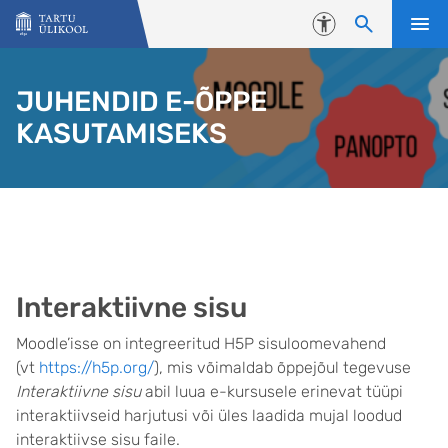
Liigu edasi põhisisu juurde
Juurdepääsetavus
JUHENDID E-ÕPPE
KASUTAMISEKS
Interaktiivne sisu
Moodle’isse on integreeritud H5P sisuloomevahend
(vt
https://h5p.org/
), mis võimaldab õppejõul tegevuse
Interaktiivne sisu
abil luua e-kursusele erinevat tüüpi
interaktiivseid harjutusi või üles laadida mujal loodud
interaktiivse sisu faile.