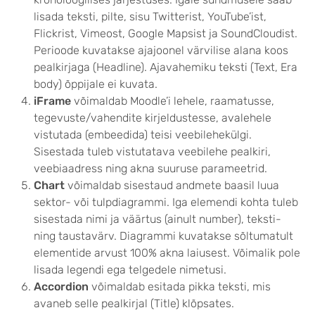
lisada teksti, pilte, sisu Twitterist, YouTube’ist,
Flickrist, Vimeost, Google Mapsist ja SoundCloudist.
Perioode kuvatakse ajajoonel värvilise alana koos
pealkirjaga (Headline). Ajavahemiku teksti (Text, Era
body) õppijale ei kuvata.
iFrame
võimaldab Moodle’i lehele, raamatusse,
tegevuste/vahendite kirjeldustesse, avalehele
vistutada (embeedida) teisi veebilehekülgi.
Sisestada tuleb vistutatava veebilehe pealkiri,
veebiaadress ning akna suuruse parameetrid.
Chart
võimaldab sisestaud andmete baasil luua
sektor- või tulpdiagrammi. Iga elemendi kohta tuleb
sisestada nimi ja väärtus (ainult number), teksti-
ning taustavärv. Diagrammi kuvatakse sõltumatult
elementide arvust 100% akna laiusest. Võimalik pole
lisada legendi ega telgedele nimetusi.
Accordion
võimaldab esitada pikka teksti, mis
avaneb selle pealkirjal (Title) klõpsates.