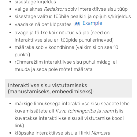
sisestage kirjeldus
valige aknas
Redaktor
sobiv interaktiivse sisu tüüp
sisestage valitud tüübile pealkiri ja õpijuhis/kirjeldus
vaadake näidet klõpsates
avage ja täitke kõik nõutud väljad (need on
interaktiivse sisu eri tüüpide puhul erinevad)
määrake sobiv koondhinne (vaikimisi on see 10
punkti)
rühmarežiim interaktiivse sisu puhul midagi ei
muuda ja seda pole mõtet määrata
Interaktiivse sisu vistutamiseks
(manustamiseks, embeedimiseks):
märkige linnukesega interaktiivse sisu seadete lehe
kuvamissätete all
Kuva toiminguriba ja raam
(siis
kuvatakse interaktiivse sisu all vistutamise koodi
link)
klõpsake interaktiivse sisu all linki
Manusta