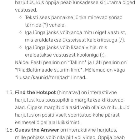
harjutus, kus õppija peab lünkadesse kirjutama õiged
vastused.
Teksti sees pannakse lünka minevad sõnad
tärnide (*) vahele.
Iga lünga jaoks võib anda mitu õiget vastust,
mis eraldatakse üksteisest kaldkriipsuga (/).
Iga lünga jaoks võib lisada vihje, mis
eraldatakse vastusest kooloniga (:).
Näide: Eesti pealinn on *Tallinn* ja Läti pealinn on
*Riia:Baltimaade suurim linn.*. Mõlemad on väga
*ilusad/kaunid/toredad* linnad.
Find the Hotspot
(hinnatav) on interaktiivne
harjutus, kus taustapildile märgitakse klikitavad
alad. Õigeks märgitud alasid võib olla ka mitu, kuid
harjutus on positiivselt sooritatud kohe pärast
esimesel õigel alal klikkimist.
Guess the Answer
on interaktiivne harjutus,
mille põhjaks võib olla pilt või video. Õppija peab