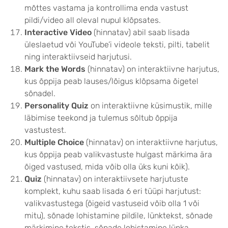
mõttes vastama ja kontrollima enda vastust
pildi/video all oleval nupul klõpsates.
Interactive Video
(hinnatav) abil saab lisada
üleslaetud või YouTube’i videole teksti, pilti, tabelit
ning interaktiivseid harjutusi.
Mark the Words
(hinnatav) on interaktiivne harjutus,
kus õppija peab lauses/lõigus klõpsama õigetel
sõnadel.
Personality Quiz
on interaktiivne küsimustik, mille
läbimise teekond ja tulemus sõltub õppija
vastustest.
Multiple Choice
(hinnatav) on interaktiivne harjutus,
kus õppija peab valikvastuste hulgast märkima ära
õiged vastused, mida võib olla üks kuni kõik).
Quiz
(hinnatav) on interaktiivsete harjutuste
komplekt, kuhu saab lisada 6 eri tüüpi harjutust:
valikvastustega (õigeid vastuseid võib olla 1 või
mitu), sõnade lohistamine pildile, lünktekst, sõnade
märkimine tekstis, sõnade lohistamine lünka,