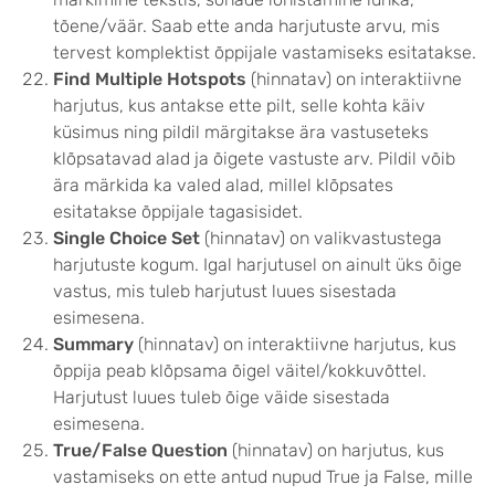
tõene/väär. Saab ette anda harjutuste arvu, mis
tervest komplektist õppijale vastamiseks esitatakse.
Find Multiple Hotspots
(hinnatav) on interaktiivne
harjutus, kus antakse ette pilt, selle kohta käiv
küsimus ning pildil märgitakse ära vastuseteks
klõpsatavad alad ja õigete vastuste arv. Pildil võib
ära märkida ka valed alad, millel klõpsates
esitatakse õppijale tagasisidet.
Single Choice Set
(hinnatav) on valikvastustega
harjutuste kogum. Igal harjutusel on ainult üks õige
vastus, mis tuleb harjutust luues sisestada
esimesena.
Summary
(hinnatav) on interaktiivne harjutus, kus
õppija peab klõpsama õigel väitel/kokkuvõttel.
Harjutust luues tuleb õige väide sisestada
esimesena.
True/False Question
(hinnatav) on harjutus, kus
vastamiseks on ette antud nupud True ja False, mille