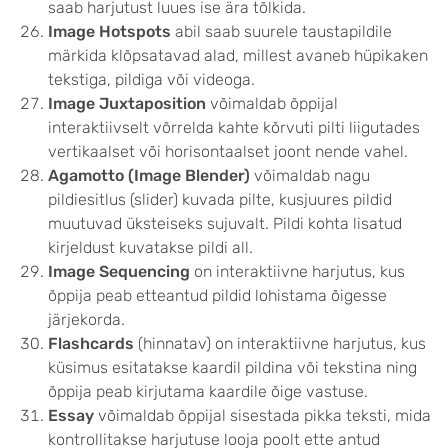
saab harjutust luues ise ära tõlkida.
Image Hotspots
abil saab suurele taustapildile
märkida klõpsatavad alad, millest avaneb hüpikaken
tekstiga, pildiga või videoga.
Image Juxtaposition
võimaldab õppijal
interaktiivselt võrrelda kahte kõrvuti pilti liigutades
vertikaalset või horisontaalset joont nende vahel.
Agamotto (Image Blender)
võimaldab nagu
pildiesitlus (slider) kuvada pilte, kusjuures pildid
muutuvad üksteiseks sujuvalt. Pildi kohta lisatud
kirjeldust kuvatakse pildi all.
Image Sequencing
on interaktiivne harjutus, kus
õppija peab etteantud pildid lohistama õigesse
järjekorda.
Flashcards
(hinnatav) on interaktiivne harjutus, kus
küsimus esitatakse kaardil pildina või tekstina ning
õppija peab kirjutama kaardile õige vastuse.
Essay
võimaldab õppijal sisestada pikka teksti, mida
kontrollitakse harjutuse looja poolt ette antud