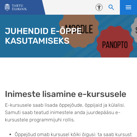
Liigu edasi põhisisu juurde
Juurdepääsetavus
JUHENDID E-ÕPPE
KASUTAMISEKS
Inimeste lisamine e-kursusele
E-kursusele saab lisada õppejõude, õppijaid ja külalisi.
Samuti saab teatud inimestele anda juurdepääsu e-
kursustele programmijuhi rollis.
Õppejõud omab kursusel kõiki õigusi: ta saab kursust