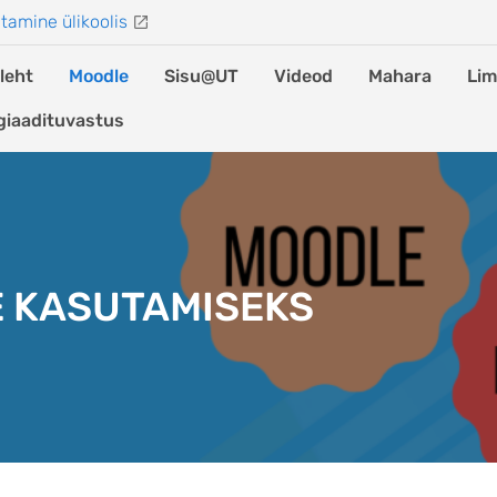
tamine ülikoolis
leht
Moodle
Sisu@UT
Videod
Mahara
Lim
giaadituvastus
E KASUTAMISEKS