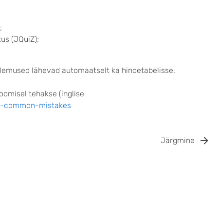
;
us (JQuiZ);
tulemused lähevad automaatselt ka hindetabelisse.
loomisel tehakse (inglise
15-common-mistakes
Järgmine