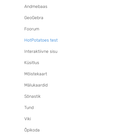
Andmebaas
GeoGebra
Foorum
HotPotatoes test
Interaktiivne sisu
Küsitlus
Mõistekaart
Mälukaardid
Sõnastik
Tund
Viki
Õpikoda