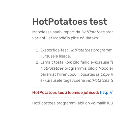
HotPotatoes test
Moodlesse saab importida
HotPotatoes
prog
varianti, et Moodle’is pilte näidataks:
Eksportida test
HotPotatoes
programmi
kursusele lisada.
Esmalt tõsta kõik pildifailid e-kursuse fa
HotPotatoes
programmis pildid Moodle’iss
paremat hiirenuppu klõpsates ja
Copy l
e-kursusele tegevusena
HotPotatoes t
HotPotatoes testi loomise juhised:
http:/
HotPotatoes programmi abil on võimalik luua 