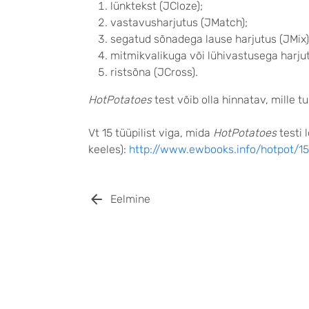
lünktekst (JCloze);
vastavusharjutus (JMatch);
segatud sõnadega lause harjutus (JMix)
mitmikvalikuga või lühivastusega harjut
ristsõna (JCross).
HotPotatoes
test võib olla hinnatav, mille 
Vt 15 tüüpilist viga, mida
HotPotatoes
testi 
keeles):
http://www.ewbooks.info/hotpot/
Eelmine