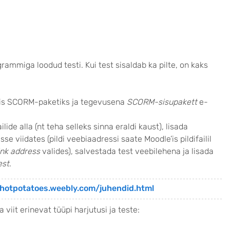
rammiga loodud testi. Kui test sisaldab ka pilte, on kaks
s SCORM-paketiks ja tegevusena
SCORM-sisupakett
e-
ilide alla (nt teha selleks sinna eraldi kaust), lisada
e viidates (pildi veebiaadressi saate Moodle’is pildifailil
ink address
valides), salvestada test veebilehena ja lisada
est
.
/hotpotatoes.weebly.com/juhendid.html
viit erinevat tüüpi harjutusi ja teste: