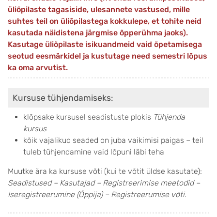
üliõpilaste tagasiside, ulesannete vastused, mille
suhtes teil on üliõpilastega kokkulepe, et tohite neid
kasutada näidistena järgmise õpperühma jaoks).
Kasutage üliõpilaste isikuandmeid vaid õpetamisega
seotud eesmärkidel ja kustutage need semestri lõpus
ka oma arvutist.
Kursuse tühjendamiseks:
klõpsake kursusel seadistuste plokis
Tühjenda
kursus
kõik vajalikud seaded on juba vaikimisi paigas – teil
tuleb tühjendamine vaid lõpuni läbi teha
Muutke ära ka kursuse võti (kui te võtit üldse kasutate):
Seadistused – Kasutajad – Registreerimise meetodid –
Iseregistreerumine (Õppija) – Registreerumise võti.