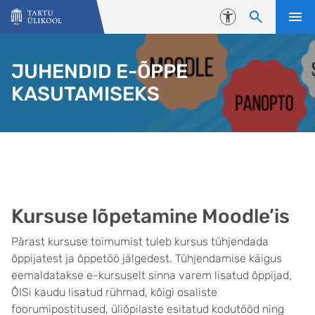
Liigu edasi põhisisu juurde
Juurdepääsetavus
JUHENDID E-ÕPPE
KASUTAMISEKS
Kursuse lõpetamine Moodle’is
Pärast kursuse toimumist tuleb kursus tühjendada
õppijatest ja õppetöö jälgedest. Tühjendamise käigus
eemaldatakse e-kursuselt sinna varem lisatud õppijad,
ÕISi kaudu lisatud rühmad, kõigi osaliste
foorumipostitused, üliõpilaste esitatud kodutööd ning