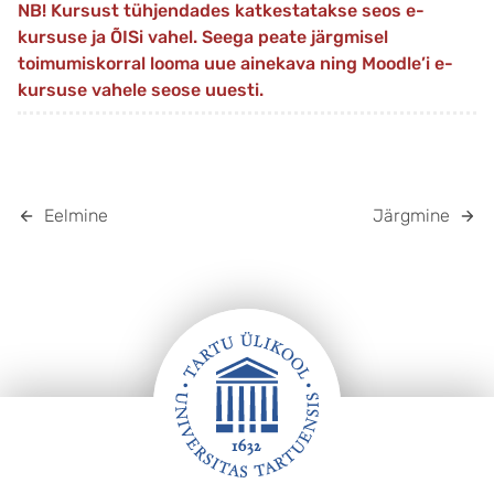
NB! Kursust tühjendades katkestatakse seos e-
kursuse ja ÕISi vahel. Seega peate järgmisel
toimumiskorral looma uue ainekava ning Moodle’i e-
kursuse vahele seose uuesti.
Eelmine
Järgmine
JALUS