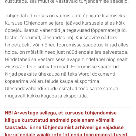
kustutada, siis muutke vastavaid tühjendamise seadeid.
Tühjendatud kursus on valmis uute õppijate lisamiseks.
Kursuse tühjendamise järel jäävad kursusele alles kõik
õppejõu lisatud vahendid ja tegevused (õppematerjalid,
testid, foorumid, ülesanded jm). Kui soovite näiteks
hindetabelit või mõned foorumisse saadetud kirjad alles
hoida, on mõistlik need just nüüd endale ära salvestada.
Hindetabeli salvestamiseks avage hindetabel ning sealt
Eksport
– teile sobiv formaat. Foorumisse saadetud
kirjad peaksite ühekaupa näiteks Wordi dokumenti
kopeerima või arutelude kaupa eksportima.
Ülesandevahendi kaudu esitatud tööd saate samuti
mugavalt kokku koguda ja eksportida.
NB! Arvestage sellega, et kursuse tühjendamise
käigus kustutatud andmeid pole enam võimalik
taastada. Enne tühjendamist arhiveerige vajaduse
korral endale vajalik info (nt enda foorumipostitused,