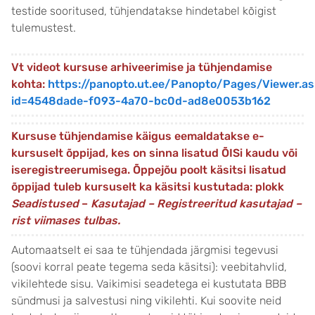
testide sooritused, tühjendatakse hindetabel kõigist
tulemustest.
Vt videot kursuse arhiveerimise ja tühjendamise
kohta:
https://panopto.ut.ee/Panopto/Pages/Viewer.a
id=4548dade-f093-4a70-bc0d-ad8e0053b162
Kursuse tühjendamise käigus eemaldatakse e-
kursuselt õppijad, kes on sinna lisatud ÕISi kaudu või
iseregistreerumisega. Õppejõu poolt käsitsi lisatud
õppijad tuleb kursuselt ka käsitsi kustutada: plokk
Seadistused
–
Kasutajad – Registreeritud kasutajad –
rist viimases tulbas.
Automaatselt ei saa te tühjendada järgmisi tegevusi
(soovi korral peate tegema seda käsitsi): veebitahvlid,
vikilehtede sisu. Vaikimisi seadetega ei kustutata BBB
sündmusi ja salvestusi ning vikilehti. Kui soovite neid