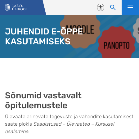
Liigu edasi põhisisu juurde
Juurdepääsetavus
JUHENDID E-ÕPPE
KASUTAMISEKS
Sõnumid vastavalt
õpitulemustele
Ülevaate erinevate tegevuste ja vahendite kasutamisest
saate plokis
Seadistused – Ülevaated – Kursusel
osalemine
.