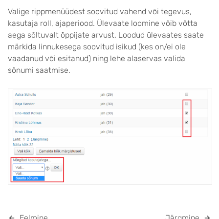
Valige rippmenüüdest soovitud vahend või tegevus,
kasutaja roll, ajaperiood. Ülevaate loomine võib võtta
aega sõltuvalt õppijate arvust. Loodud ülevaates saate
märkida linnukesega soovitud isikud (kes on/ei ole
vaadanud või esitanud) ning lehe alaservas valida
sõnumi saatmise.
Eelmine
Järgmine