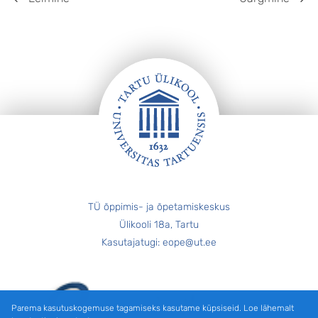
JALUS
TÜ õppimis- ja õpetamiskeskus
Ülikooli 18a, Tartu
Kasutajatugi: eope@ut.ee
Parema kasutuskogemuse tagamiseks kasutame küpsiseid. Loe lähemalt