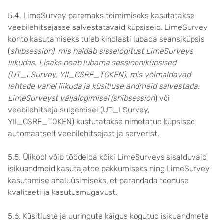
5.4. LimeSurvey paremaks toimimiseks kasutatakse
veebilehitsejasse salvestatavaid küpsiseid. LimeSurvey
konto kasutamiseks tuleb kindlasti lubada seansiküpsis
(
shibsession
), mis haldab sisselogitust LimeSurveys
liikudes. Lisaks peab lubama sessiooniküpsised
(UT_LSurvey, YII_CSRF_TOKEN), mis võimaldavad
lehtede vahel liikuda ja küsitluse andmeid salvestada.
LimeSurveyst väljalogimisel (shibsession
) või
veebilehitseja sulgemisel (UT_LSurvey,
YII_CSRF_TOKEN) kustutatakse nimetatud küpsised
automaatselt veebilehitsejast ja serverist.
5.5. Ülikool võib töödelda kõiki LimeSurveys sisalduvaid
isikuandmeid kasutajatoe pakkumiseks ning LimeSurvey
kasutamise analüüsimiseks, et parandada teenuse
kvaliteeti ja kasutusmugavust.
5.6. Küsitluste ja uuringute käigus kogutud isikuandmete