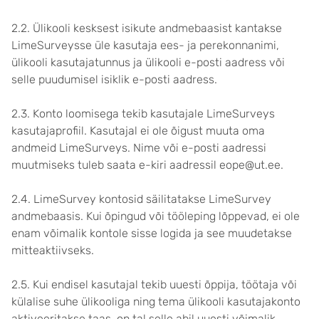
2.2. Ülikooli kesksest isikute andmebaasist kantakse
LimeSurveysse üle kasutaja ees- ja perekonnanimi,
ülikooli kasutajatunnus ja ülikooli e-posti aadress või
selle puudumisel isiklik e-posti aadress.
2.3. Konto loomisega tekib kasutajale LimeSurveys
kasutajaprofiil. Kasutajal ei ole õigust muuta oma
andmeid LimeSurveys. Nime või e-posti aadressi
muutmiseks tuleb saata e-kiri aadressil eope@ut.ee.
2.4. LimeSurvey kontosid säilitatakse LimeSurvey
andmebaasis. Kui õpingud või tööleping lõppevad, ei ole
enam võimalik kontole sisse logida ja see muudetakse
mitteaktiivseks.
2.5. Kui endisel kasutajal tekib uuesti õppija, töötaja või
külalise suhe ülikooliga ning tema ülikooli kasutajakonto
aktiveeritakse taas, on tal selle abil uuesti võimalik