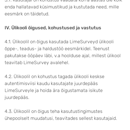
enda hallatavad küsimustikud ja kustutada need, mille
eesmärk on täidetud.
IV. Ülikooli õigused, kohustused ja vastutus
4.1. Ülikoolil on õigus kasutada LimeSurveyd ülikooli
õppe-, teadus- ja haldustöö eesmärkidel. Teenust
pakutakse ööpäev läbi, v.a hoolduse ajal, millest ülikool
teavitab LimeSurvey avalehel.
4.2. Ülikoolil on kohustus tagada ülikooli keskse
autentimisviisi kaudu kasutajate juurdepääs
LimeSurveyle ja hoida ära õigustamata isikute
juurdepääs.
4.3. Ülikoolil on õigus teha kasutustingimustes
ühepoolselt muudatusi, teavitades sellest kasutajaid.