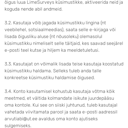
õigus luua LimeSurveys küsimustikke, aktiveerida neid ja
koguda nende abil andmeid.
3.2. Kasutaja võib jagada küsimustikku lingina (nt
veebilehel, sotsiaalmeedias), saata selle e-kirjaga või
lisada õigusliku aluse (nt nõusoleku) olemasolul
küsimustikku nimeliselt selle täitjaid, kes saavad seejärel
e-posti teel kutse ja hiljem ka meeldetuletusi.
3.3. Kasutajat on võimalik lisada teise kasutaja koostatud
küsimustikku haldama. Selleks tuleb anda talle
konkreetse küsimustiku haldamise õigused.
3.4. Konto kasutamisel kohustub kasutaja võtma kõik
meetmed, et vältida kolmandate isikute juurdepääsu
oma kontole. Kui see on siiski juhtunud, tuleb kasutajal
vahetada viivitamata parool ja saata e-posti aadressil
arvutiabi@ut.ee avaldus oma konto ajutiseks
sulgemiseks.