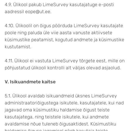
4.9. Ülikool pakub LimeSurvey kasutajatuge e-posti
aadressil eope@ut.ee.
4.10. Ülikoolil on õigus pöörduda LimeSurvey kasutajate
poole ning paluda üle viie aasta vanuste aktiivsete
küsimustike peatamist, kogutud andmete ja küsimustike
kustutamist.
4.11. Ülikool ei vastuta LimeSurvey tõrgete eest, mille on
põhjustatud ülikooli kontrolli alt väljas olevad asjaolud.
V. Isikuandmete kaitse
5.1. Ülikool avaldab isikuandmeid üksnes LimeSurvey
administraatoriõigustega isikutele, kasutajatele, kui nad
jagavad oma küsimustiku haldamise õigust teiste
kasutajatega, ning teistele isikutele, kui andmete
avaldamise nõue tuleneb õigusaktidest. Küsimustiku
haldamise õiguse jagamisel näeb kasutaja teiste