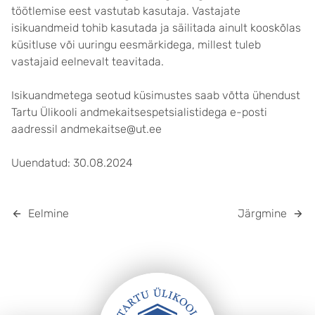
töötlemise eest vastutab kasutaja. Vastajate
isikuandmeid tohib kasutada ja säilitada ainult kooskõlas
küsitluse või uuringu eesmärkidega, millest tuleb
vastajaid eelnevalt teavitada.
Isikuandmetega seotud küsimustes saab võtta ühendust
Tartu Ülikooli andmekaitsespetsialistidega e-posti
aadressil andmekaitse@ut.ee
Uuendatud: 30.08.2024
Eelmine
Järgmine