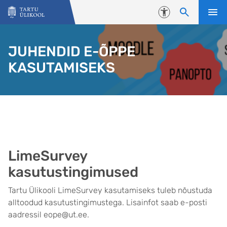
Liigu edasi põhisisu juurde
Juurdepääsetavus
JUHENDID E-ÕPPE
KASUTAMISEKS
LimeSurvey
kasutustingimused
Tartu Ülikooli LimeSurvey kasutamiseks tuleb nõustuda
alltoodud kasutustingimustega. Lisainfot saab e-posti
aadressil eope@ut.ee.