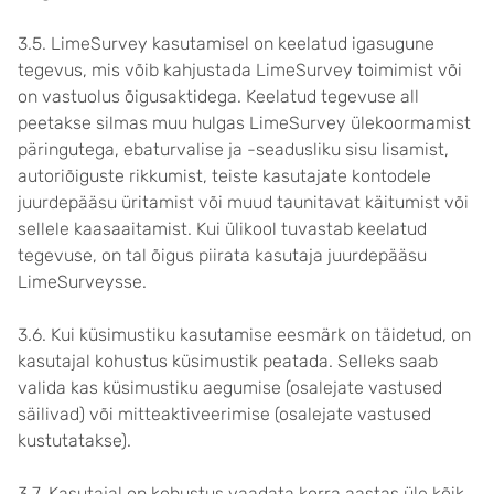
3.5. LimeSurvey kasutamisel on keelatud igasugune
tegevus, mis võib kahjustada LimeSurvey toimimist või
on vastuolus õigusaktidega. Keelatud tegevuse all
peetakse silmas muu hulgas LimeSurvey ülekoormamist
päringutega, ebaturvalise ja -seadusliku sisu lisamist,
autoriõiguste rikkumist, teiste kasutajate kontodele
juurdepääsu üritamist või muud taunitavat käitumist või
sellele kaasaaitamist. Kui ülikool tuvastab keelatud
tegevuse, on tal õigus piirata kasutaja juurdepääsu
LimeSurveysse.
3.6. Kui küsimustiku kasutamise eesmärk on täidetud, on
kasutajal kohustus küsimustik peatada. Selleks saab
valida kas küsimustiku aegumise (osalejate vastused
säilivad) või mitteaktiveerimise (osalejate vastused
kustutatakse).
3.7. Kasutajal on kohustus vaadata korra aastas üle kõik