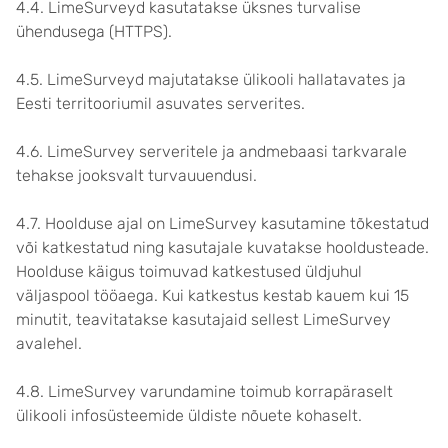
4.4. LimeSurveyd kasutatakse üksnes turvalise
ühendusega (HTTPS).
4.5. LimeSurveyd majutatakse ülikooli hallatavates ja
Eesti territooriumil asuvates serverites.
4.6. LimeSurvey serveritele ja andmebaasi tarkvarale
tehakse jooksvalt turvauuendusi.
4.7. Hoolduse ajal on LimeSurvey kasutamine tõkestatud
või katkestatud ning kasutajale kuvatakse hooldusteade.
Hoolduse käigus toimuvad katkestused üldjuhul
väljaspool tööaega. Kui katkestus kestab kauem kui 15
minutit, teavitatakse kasutajaid sellest LimeSurvey
avalehel.
4.8. LimeSurvey varundamine toimub korrapäraselt
ülikooli infosüsteemide üldiste nõuete kohaselt.