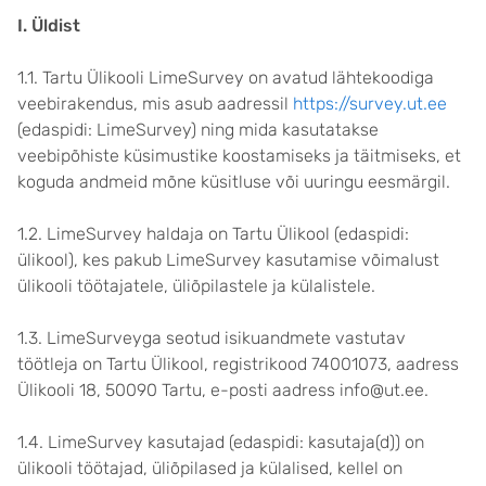
I. Üldist
1.1. Tartu Ülikooli LimeSurvey on avatud lähtekoodiga
veebirakendus, mis asub aadressil
https://survey.ut.ee
(edaspidi: LimeSurvey) ning mida kasutatakse
veebipõhiste küsimustike koostamiseks ja täitmiseks, et
koguda andmeid mõne küsitluse või uuringu eesmärgil.
1.2. LimeSurvey haldaja on Tartu Ülikool (edaspidi:
ülikool), kes pakub LimeSurvey kasutamise võimalust
ülikooli töötajatele, üliõpilastele ja külalistele.
1.3. LimeSurveyga seotud isikuandmete vastutav
töötleja on Tartu Ülikool, registrikood 74001073, aadress
Ülikooli 18, 50090 Tartu, e-posti aadress info@ut.ee.
1.4. LimeSurvey kasutajad (edaspidi: kasutaja(d)) on
ülikooli töötajad, üliõpilased ja külalised, kellel on