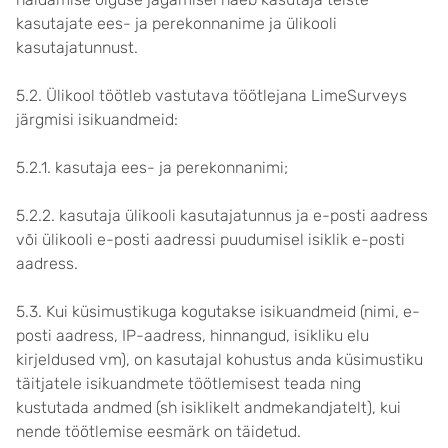
kasutajate ees- ja perekonnanime ja ülikooli
kasutajatunnust.
5.2. Ülikool töötleb vastutava töötlejana LimeSurveys
järgmisi isikuandmeid:
5.2.1. kasutaja ees- ja perekonnanimi;
5.2.2. kasutaja ülikooli kasutajatunnus ja e-posti aadress
või ülikooli e-posti aadressi puudumisel isiklik e-posti
aadress.
5.3. Kui küsimustikuga kogutakse isikuandmeid (nimi, e-
posti aadress, IP-aadress, hinnangud, isikliku elu
kirjeldused vm), on kasutajal kohustus anda küsimustiku
täitjatele isikuandmete töötlemisest teada ning
kustutada andmed (sh isiklikelt andmekandjatelt), kui
nende töötlemise eesmärk on täidetud.