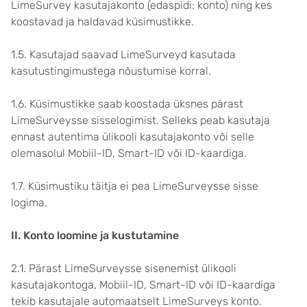
LimeSurvey kasutajakonto (edaspidi: konto) ning kes
koostavad ja haldavad küsimustikke.
1.5. Kasutajad saavad LimeSurveyd kasutada
kasutustingimustega nõustumise korral.
1.6. Küsimustikke saab koostada üksnes pärast
LimeSurveysse sisselogimist. Selleks peab kasutaja
ennast autentima ülikooli kasutajakonto või selle
olemasolul Mobiil-ID, Smart-ID või ID-kaardiga.
1.7. Küsimustiku täitja ei pea LimeSurveysse sisse
logima.
II. Konto loomine ja kustutamine
2.1. Pärast LimeSurveysse sisenemist ülikooli
kasutajakontoga, Mobiil-ID, Smart-ID või ID-kaardiga
tekib kasutajale automaatselt LimeSurveys konto.