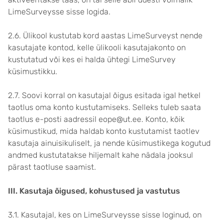
LimeSurveysse sisse logida.
2.6. Ülikool kustutab kord aastas LimeSurveyst nende
kasutajate kontod, kelle ülikooli kasutajakonto on
kustutatud või kes ei halda ühtegi LimeSurvey
küsimustikku.
2.7. Soovi korral on kasutajal õigus esitada igal hetkel
taotlus oma konto kustutamiseks. Selleks tuleb saata
taotlus e-posti aadressil eope@ut.ee. Konto, kõik
küsimustikud, mida haldab konto kustutamist taotlev
kasutaja ainuisikuliselt, ja nende küsimustikega kogutud
andmed kustutatakse hiljemalt kahe nädala jooksul
pärast taotluse saamist.
III. Kasutaja õigused, kohustused ja vastutus
3.1. Kasutajal, kes on LimeSurveysse sisse loginud, on