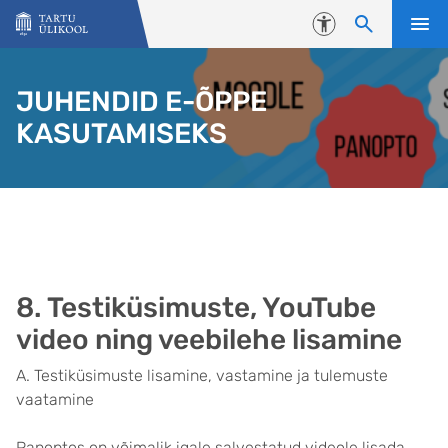
Liigu edasi põhisisu juurde
Juurdepääsetavus
JUHENDID E-ÕPPE
KASUTAMISEKS
8. Testiküsimuste, YouTube
video ning veebilehe lisamine
A. Testiküsimuste lisamine, vastamine ja tulemuste
vaatamine
Panoptos on võimalik igale salvestatud videole lisada