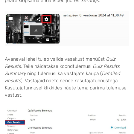
peate klõpsama enda video juures
Settings
.
Avaneval lehel tuleb valida vasakust menüüst
Quiz
Results
. Teile näidatakse koondtulemusi
Quiz Results
Summary
ning tulemusi ka vastajate kaupa (
Detailed
Results
). Vastajaid näete nende kasutajatunnustega.
Kasutajatunnusel klikkides näete tema parima tulemuse
vastust.