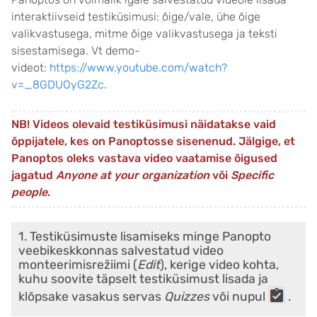
interaktiivseid testiküsimusi: õige/vale, ühe õige
valikvastusega, mitme õige valikvastusega ja teksti
sisestamisega. Vt demo-
videot:
https://www.youtube.com/watch?
v=_8GDUOyG2Zc
.
NB! Videos olevaid testiküsimusi näidatakse vaid
õppijatele, kes on Panoptosse sisenenud. Jälgige, et
Panoptos oleks vastava video vaatamise õigused
jagatud
Anyone at your organization
või
Specific
people
.
1. Testiküsimuste lisamiseks minge Panopto
veebikeskkonnas salvestatud video
monteerimisrežiimi (
Edit
), kerige video kohta,
kuhu soovite täpselt testiküsimust lisada ja
klõpsake vasakus servas
Quizzes
või nupul
.