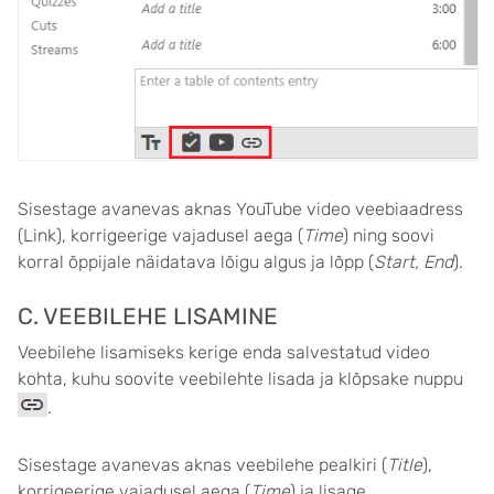
Sisestage avanevas aknas YouTube video veebiaadress
(Link), korrigeerige vajadusel aega (
Time
) ning soovi
korral õppijale näidatava lõigu algus ja lõpp (
Start, End
).
C. VEEBILEHE LISAMINE
Veebilehe lisamiseks kerige enda salvestatud video
kohta, kuhu soovite veebilehte lisada ja klõpsake nuppu
.
Sisestage avanevas aknas veebilehe pealkiri (
Title
),
korrigeerige vajadusel aega (
Time
) ja lisage