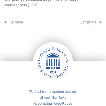
veebiaadress (
Link
).
Eelmine
Järgmine
JALUS
TÜ õppimis- ja õpetamiskeskus
Ülikooli 18a, Tartu
Kasutajatugi: eope@ut.ee