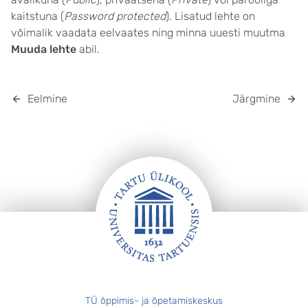
kaitstuna (
Password protected
). Lisatud lehte on
võimalik vaadata eelvaates ning minna uuesti muutma
Muuda lehte
abil.
Eelmine
Järgmine
JALUS
TÜ õppimis- ja õpetamiskeskus