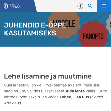
Liigu edasi põhisisu juurde
Juurdepääsetavus
JUHENDID E-ÕPPE
KASUTAMISEKS
Lehe lisamine ja muutmine
Uuel lehestikul on vaikimisi olemas avaleht, mille sisu
saab muuta, valides ülaservast
Muuda lehte
valiku. Uute
lehtede loomiseks tuleb valida
Lehed, Lisa uus
(
Pages,
Add new
).