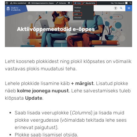
Leht koosneb plokkidest ning plokil klõpsates on võimalik
vastavas plokis muudatusi teha.
Lehele plokkide lisamine käib
+ märgist
. Lisatud plokke
näeb
kolme joonega nupust
. Lehe salvestamiseks tuleb
klõpsata
Update
.
Saab lisada veeruplokke (
Columns
) ja lisada muid
plokke veergudesse (võimaldab tekitada lehe sees
erinevat paigutust).
Plokke saab lisamisel otsida.