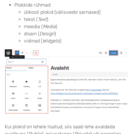
Plokkide rühmad
ülikooli plokid (välisveebi sarnased)
tekst (
Text
)
meedia (
Media
)
disain (
Design
)
vidinad (
Widgets
)
Kui plokid on lehele lisatud, siis saab lehe avaldada
avalikuna (
Public
), privaatsena (
Private
) või parooliga