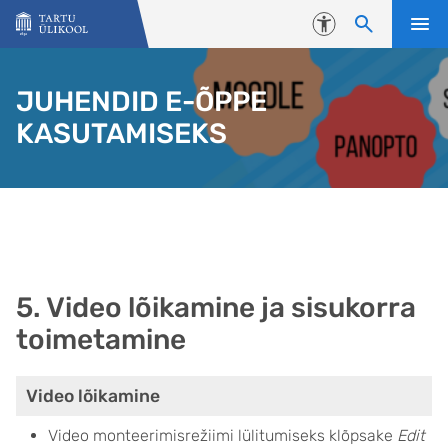
Liigu edasi põhisisu juurde
Juurdepääsetavus
JUHENDID E-ÕPPE
KASUTAMISEKS
5. Video lõikamine ja sisukorra
toimetamine
Video lõikamine
Video monteerimisrežiimi lülitumiseks klõpsake
Edit