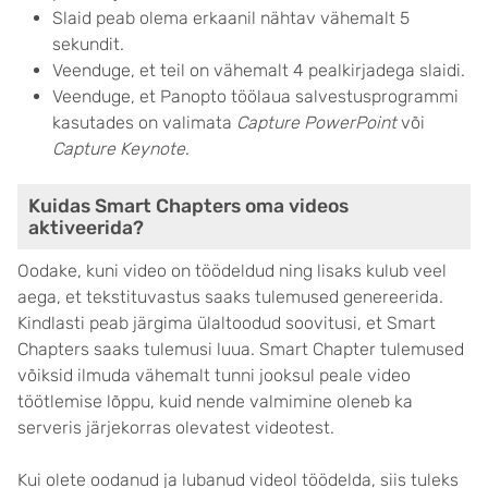
Slaid peab olema erkaanil nähtav vähemalt 5
sekundit.
Veenduge, et teil on vähemalt 4 pealkirjadega slaidi.
Veenduge, et Panopto töölaua salvestusprogrammi
kasutades on valimata
Capture PowerPoint
või
Capture Keynote
.
Kuidas Smart Chapters oma videos
aktiveerida?
Oodake, kuni video on töödeldud ning lisaks kulub veel
aega, et tekstituvastus saaks tulemused genereerida.
Kindlasti peab järgima ülaltoodud soovitusi, et Smart
Chapters saaks tulemusi luua. Smart Chapter tulemused
võiksid ilmuda vähemalt tunni jooksul peale video
töötlemise lõppu, kuid nende valmimine oleneb ka
serveris järjekorras olevatest videotest.
Kui olete oodanud ja lubanud videol töödelda, siis tuleks