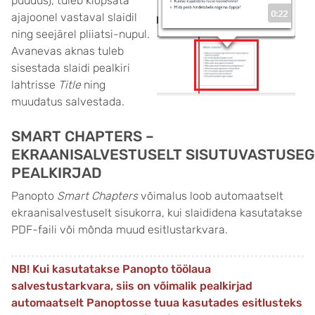
puudus), tuleb klõpsata
ajajoonel vastaval slaidil
ning seejärel pliiatsi-nupul.
Avanevas aknas tuleb
sisestada slaidi pealkiri
lahtrisse
Title
ning
muudatus salvestada.
SMART CHAPTERS –
EKRAANISALVESTUSELT SISUTUVASTUSE
PEALKIRJAD
Panopto
Smart Chapters
võimalus loob automaatselt
ekraanisalvestuselt sisukorra, kui slaididena kasutatakse
PDF-faili või mõnda muud esitlustarkvara.
NB! Kui kasutatakse Panopto töölaua
salvestustarkvara, siis on võimalik pealkirjad
automaatselt Panoptosse tuua kasutades esitlusteks