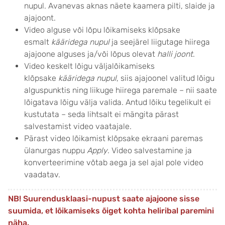
nupul. Avanevas aknas näete kaamera pilti, slaide ja
ajajoont.
Video alguse või lõpu lõikamiseks klõpsake
esmalt
kääridega nupul
ja seejärel liigutage hiirega
ajajoone alguses ja/või lõpus olevat
halli joont
.
Video keskelt lõigu väljalõikamiseks
klõpsake
kääridega nupul
, siis ajajoonel valitud lõigu
alguspunktis ning liikuge hiirega paremale – nii saate
lõigatava lõigu välja valida. Antud lõiku tegelikult ei
kustutata – seda lihtsalt ei mängita pärast
salvestamist video vaatajale.
Pärast video lõikamist klõpsake ekraani paremas
ülanurgas nuppu
Apply
. Video salvestamine ja
konverteerimine võtab aega ja sel ajal pole video
vaadatav.
NB! Suurendusklaasi-nupust saate ajajoone sisse
suumida, et lõikamiseks õiget kohta heliribal paremini
näha.