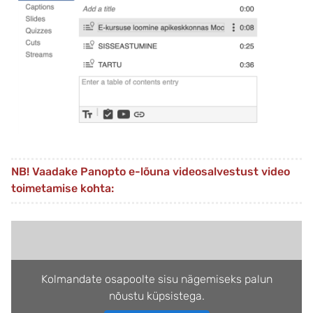
NB! Vaadake Panopto e-lõuna videosalvestust video
toimetamise kohta:
Kolmandate osapoolte sisu nägemiseks palun
nõustu küpsistega.