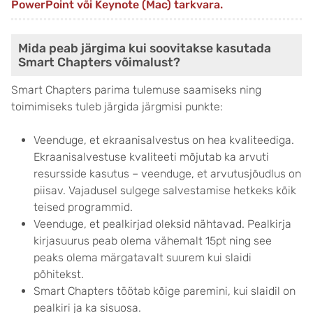
PowerPoint või Keynote (Mac) tarkvara.
Mida peab järgima kui soovitakse kasutada
Smart Chapters võimalust?
Smart Chapters parima tulemuse saamiseks ning
toimimiseks tuleb järgida järgmisi punkte:
Veenduge, et ekraanisalvestus on hea kvaliteediga.
Ekraanisalvestuse kvaliteeti mõjutab ka arvuti
resursside kasutus – veenduge, et arvutusjõudlus on
piisav. Vajadusel sulgege salvestamise hetkeks kõik
teised programmid.
Veenduge, et pealkirjad oleksid nähtavad. Pealkirja
kirjasuurus peab olema vähemalt 15pt ning see
peaks olema märgatavalt suurem kui slaidi
põhitekst.
Smart Chapters töötab kõige paremini, kui slaidil on
pealkiri ja ka sisuosa.