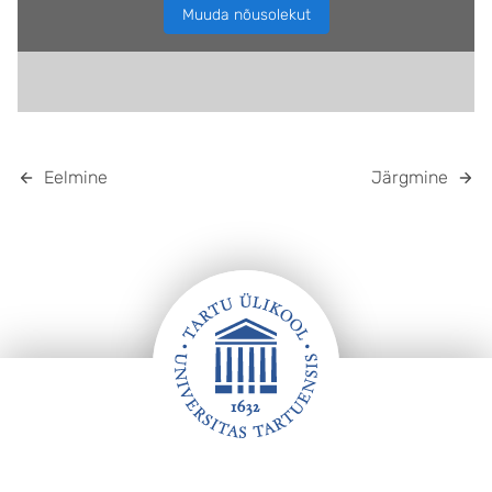
Muuda nõusolekut
Eelmine
Järgmine
JALUS