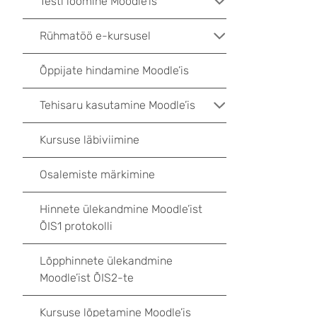
Testi loomine Moodle’is
Rühmatöö e-kursusel
Õppijate hindamine Moodle’is
Tehisaru kasutamine Moodle’is
Kursuse läbiviimine
Osalemiste märkimine
Hinnete ülekandmine Moodle’ist
ÕIS1 protokolli
Lõpphinnete ülekandmine
Moodle’ist ÕIS2-te
Kursuse lõpetamine Moodle’is