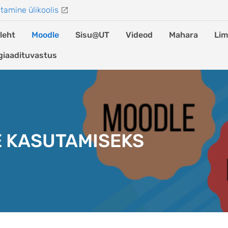
tamine ülikoolis
leht
Moodle
Sisu@UT
Videod
Mahara
Lim
giaadituvastus
E KASUTAMISEKS