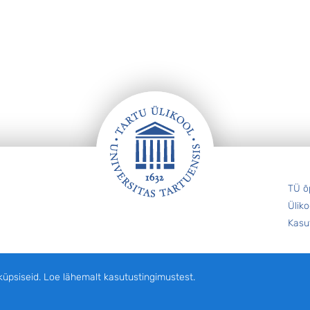
TÜ õ
Üliko
Kasu
siseid. Loe lähemalt kasutustingimustest.