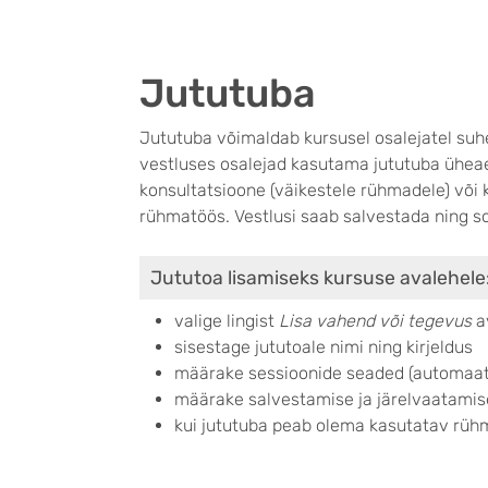
Jututuba
Jututuba võimaldab kursusel osalejatel suhe
vestluses osalejad kasutama jututuba üheaeg
konsultatsioone (väikestele rühmadele) võ
rühmatöös. Vestlusi saab salvestada ning so
Jututoa lisamiseks kursuse avalehele
valige lingist
Lisa vahend või tegevus
a
sisestage jututoale nimi ning kirjeldus
määrake sessioonide seaded (automaats
määrake salvestamise ja järelvaatami
kui jututuba peab olema kasutatav rüh