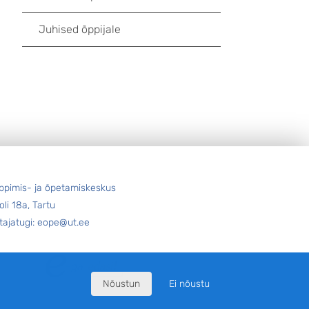
Juhised õppijale
ppimis- ja õpetamiskeskus
oli 18a, Tartu
tajatugi: eope@ut.ee
Nõustun
Ei nõustu