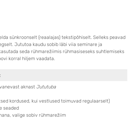
lda sünkroonselt (reaalajas) tekstipõhiselt. Selleks peavad
selt. Jututoa kaudu sobib läbi viia seminare ja
i kasutada seda rühmarežiimis rühmasiseseks suhtlemiseks
ovi korral hiljem vaadata.
:
vanevast aknast
Jututuba
ed kordused, kui vestlused toimuvad regulaarselt)
se seaded
mana, valige sobiv rühmarežiim