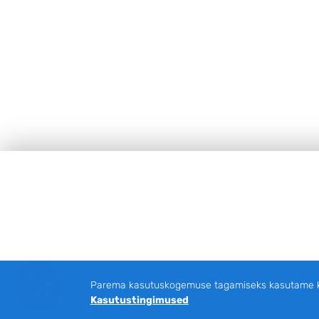
JALUS
Parema kasutuskogemuse tagamiseks kasutame küp
Kasutustingimused