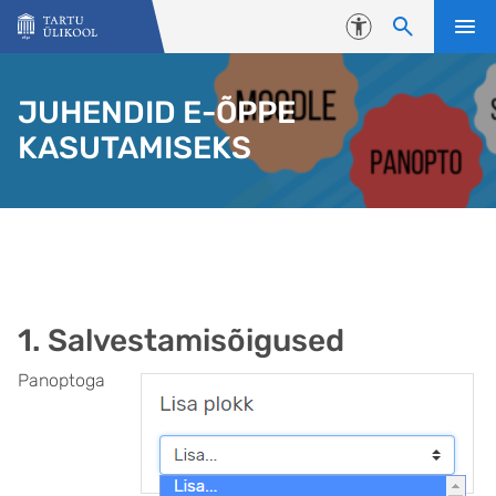
Liigu edasi põhisisu juurde
Juurdepääsetavus
JUHENDID E-ÕPPE
KASUTAMISEKS
1. Salvestamisõigused
Panoptoga