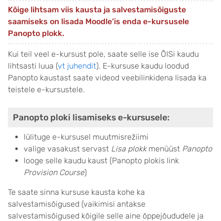
Kõige lihtsam viis kausta ja salvestamisõiguste
saamiseks on lisada Moodle’is enda e-kursusele
Panopto plokk.
Kui teil veel e-kursust pole, saate selle ise ÕISi kaudu
lihtsasti luua (
vt juhendit
). E-kursuse kaudu loodud
Panopto kaustast saate videod veebilinkidena lisada ka
teistele e-kursustele.
Panopto ploki lisamiseks e-kursusele:
lülituge e-kursusel muutmisrežiimi
valige vasakust servast
Lisa plokk
menüüst
Panopto
looge selle kaudu kaust (Panopto plokis link
Provision Course
)
Te saate sinna kursuse kausta kohe ka
salvestamisõigused (vaikimisi antakse
salvestamisõigused kõigile selle aine õppejõududele ja