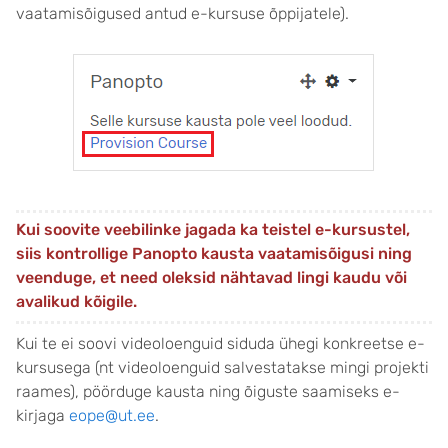
vaatamisõigused antud e-kursuse õppijatele).
Kui soovite veebilinke jagada ka teistel e-kursustel,
siis kontrollige Panopto kausta vaatamisõigusi ning
veenduge, et need oleksid nähtavad lingi kaudu või
avalikud kõigile.
Kui te ei soovi videoloenguid siduda ühegi konkreetse e-
kursusega (nt videoloenguid salvestatakse mingi projekti
raames), pöörduge kausta ning õiguste saamiseks e-
kirjaga
eope@ut.ee
.