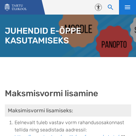
Liigu edasi põhisisu juurde
Juurdepääsetavus
JUHENDID E-ÕPPE
KASUTAMISEKS
Maksmisvormi lisamine
Maksimisvormi lisamiseks:
Eelnevalt tuleb vastav vorm rahandusosakonnast
tellida ning seadistada aadressil: