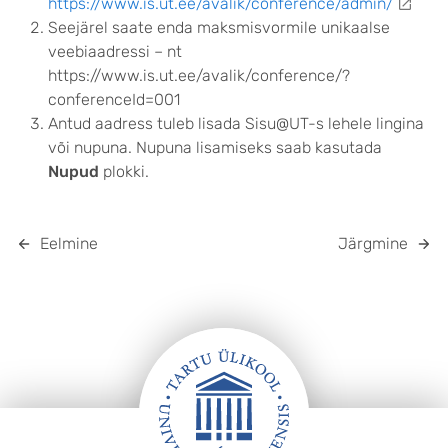
https://www.is.ut.ee/avalik/conference/admin/
Seejärel saate enda maksmisvormile unikaalse
veebiaadressi – nt
https://www.is.ut.ee/avalik/conference/?
conferenceId=001
Antud aadress tuleb lisada Sisu@UT-s lehele lingina
või nupuna. Nupuna lisamiseks saab kasutada
Nupud
plokki.
Eelmine
Järgmine