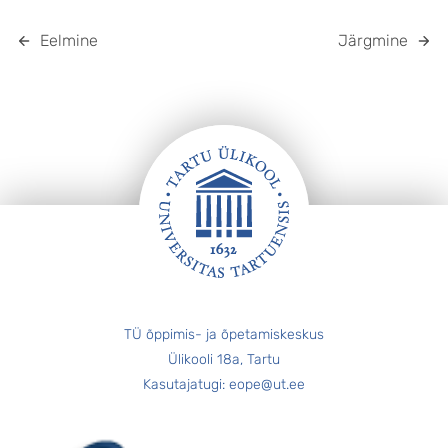
Eelmine
Järgmine
JALUS
TÜ õppimis- ja õpetamiskeskus
Ülikooli 18a, Tartu
Kasutajatugi: eope@ut.ee