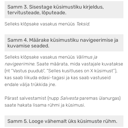
Samm 3. Sisestage küsimustiku kirjeldus,
tervitusteade, lõputeade.
Selleks klõpsake vasakus menüüs
Teksid
.
Samm 4. Määrake küsimustiku navigeerimise ja
kuvamise seaded.
Selleks klõpsake vasakus menüüs
Välimus ja
navigeerimine
. Saate määrata, mida vastajale kuvatakse
(nt “Vastus puudub”, “Selles kusitluses on X küsimust”),
kas saab liikuda edasi-tagasi ja kas saab vastuseid
endale välja trükkida jne.
Pärast salvestamist (nupp
Salvesta
paremas ülanurgas)
saate hakata lisama rühmi ja küsimusi.
Samm 5. Looge vähemalt üks küsimuste rühm.