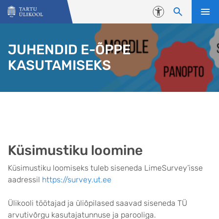
Liigu edasi põhisisu juurde
Juurdepääsetavus
JUHENDID E-ÕPPE
KASUTAMISEKS
Küsimustiku loomine
Küsimustiku loomiseks tuleb siseneda LimeSurvey’isse
aadressil
https://survey.ut.ee
Ülikooli töötajad ja üliõpilased saavad siseneda TÜ
arvutivõrgu kasutajatunnuse ja parooliga.