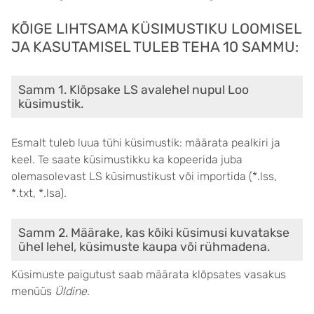
KÕIGE LIHTSAMA KÜSIMUSTIKU LOOMISEL
JA KASUTAMISEL TULEB TEHA 10 SAMMU:
Samm 1. Klõpsake LS avalehel nupul Loo
küsimustik.
Esmalt tuleb luua tühi küsimustik: määrata pealkiri ja
keel. Te saate küsimustikku ka kopeerida juba
olemasolevast LS küsimustikust või importida (*.lss,
*.txt, *.lsa).
Samm 2. Määrake, kas kõiki küsimusi kuvatakse
ühel lehel, küsimuste kaupa või rühmadena.
Küsimuste paigutust saab määrata klõpsates vasakus
menüüs
Üldine
.