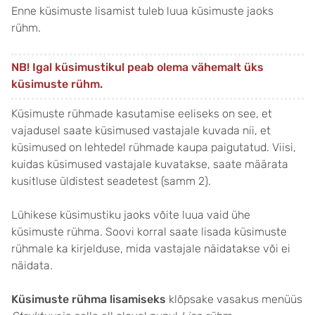
Enne küsimuste lisamist tuleb luua küsimuste jaoks
rühm.
NB!
Igal küsimustikul peab olema vähemalt üks
küsimuste rühm.
Küsimuste rühmade kasutamise eeliseks on see, et
vajadusel saate küsimused vastajale kuvada nii, et
küsimused on lehtedel rühmade kaupa paigutatud. Viisi,
kuidas küsimused vastajale kuvatakse, saate määrata
kusitluse üldistest seadetest (samm 2).
Lühikese küsimustiku jaoks võite luua vaid ühe
küsimuste rühma. Soovi korral saate lisada küsimuste
rühmale ka kirjelduse, mida vastajale näidatakse või ei
näidata.
Küsimuste rühma lisamiseks
klõpsake vasakus menüüs