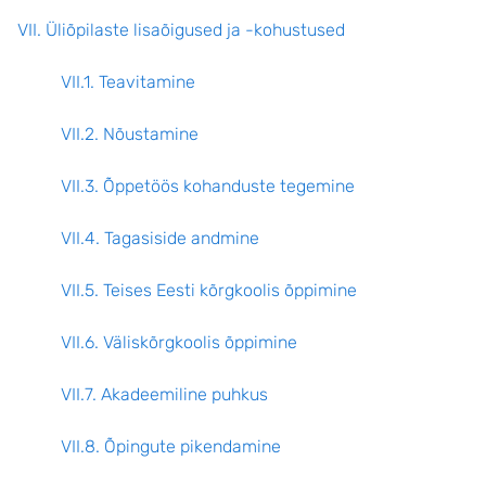
VII. Üliõpilaste lisaõigused ja -kohustused
VII.1. Teavitamine
VII.2. Nõustamine
VII.3. Õppetöös kohanduste tegemine
VII.4. Tagasiside andmine
VII.5. Teises Eesti kõrgkoolis õppimine
VII.6. Väliskõrgkoolis õppimine
VII.7. Akadeemiline puhkus
VII.8. Õpingute pikendamine