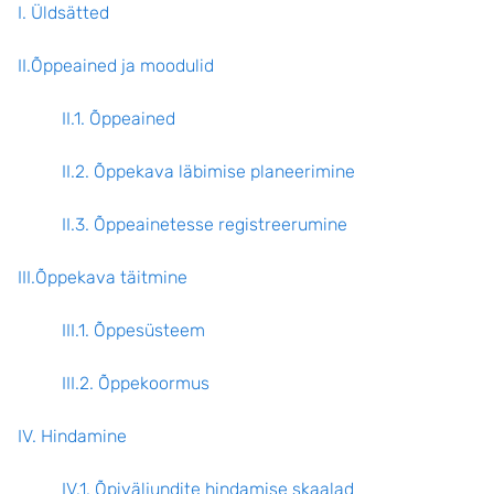
I. Üldsätted
II.Õppeained ja moodulid
II.1. Õppeained
II.2. Õppekava läbimise planeerimine
II.3. Õppeainetesse registreerumine
III.Õppekava täitmine
III.1. Õppesüsteem
III.2. Õppekoormus
IV. Hindamine
IV.1. Õpiväljundite hindamise skaalad