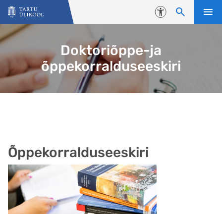
Liigu edasi põhisisu juurde
Juurdepääsetavus
Doktoriõppe-ja
õppekorralduseeskiri
Õppekorralduseeskiri