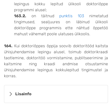
lepingus kokku lepitud ülikooli doktoriõppe
programmi alusel;
163.2.
on täitnud
punktis 103
nimetatud
tingimused, sealjuures on läbinud ülikooli
doktoriõppe programmis ette nähtud õppetöö
mahust vähemalt poole ulatuses ülikoolis.
164.
Kui doktoriõppes õppija soovib doktoritööd kaitsta
ühisjuhendamise lepingu alusel, toimub doktorikraadi
taotlemine, doktoritöö vormistamine, publitseerimine ja
kaitsmine ning kraadi andmise otsustamine
ühisjuhendamise lepingus kokkulepitud tingimustel ja
korras.
Lisainfo