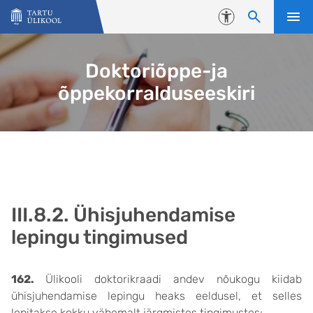
Liigu edasi põhisisu juurde
Juurdepääsetavus
Doktoriõppe-ja
õppekorralduseeskiri
III.8.2. Ühisjuhendamise
lepingu tingimused
162.
Ülikooli doktorikraadi andev nõukogu kiidab
ühisjuhendamise lepingu heaks eeldusel, et selles
lepitakse kokku vähemalt järgmistes tingimustes: