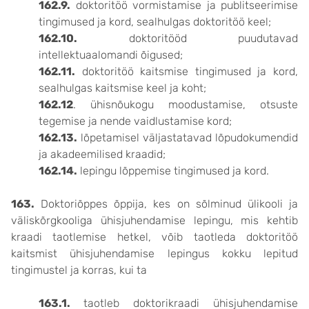
162.9.
doktoritöö vormistamise ja publitseerimise
tingimused ja kord, sealhulgas doktoritöö keel;
162.10.
doktoritööd puudutavad
intellektuaalomandi õigused;
162.11.
doktoritöö kaitsmise tingimused ja kord,
sealhulgas kaitsmise keel ja koht;
162.12
. ühisnõukogu moodustamise, otsuste
tegemise ja nende vaidlustamise kord;
162.13.
lõpetamisel väljastatavad lõpudokumendid
ja akadeemilised kraadid;
162.14.
lepingu lõppemise tingimused ja kord.
163.
Doktoriõppes õppija, kes on sõlminud ülikooli ja
väliskõrgkooliga ühisjuhendamise lepingu, mis kehtib
kraadi taotlemise hetkel, võib taotleda doktoritöö
kaitsmist ühisjuhendamise lepingus kokku lepitud
tingimustel ja korras, kui ta
163.1.
taotleb doktorikraadi ühisjuhendamise