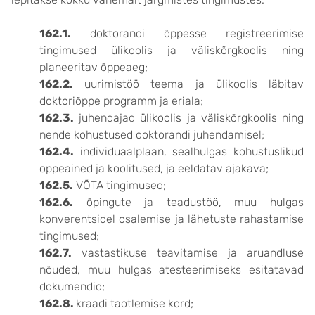
162.1.
doktorandi õppesse registreerimise
tingimused ülikoolis ja väliskõrgkoolis ning
planeeritav õppeaeg;
162.2.
uurimistöö teema ja ülikoolis läbitav
doktoriõppe programm ja eriala;
162.3.
juhendajad ülikoolis ja väliskõrgkoolis ning
nende kohustused doktorandi juhendamisel;
162.4.
individuaalplaan, sealhulgas kohustuslikud
oppeained ja koolitused, ja eeldatav ajakava;
162.5.
VÕTA tingimused;
162.6.
õpingute ja teadustöö, muu hulgas
konverentsidel osalemise ja lähetuste rahastamise
tingimused;
162.7.
vastastikuse teavitamise ja aruandluse
nõuded, muu hulgas atesteerimiseks esitatavad
dokumendid;
162.8.
kraadi taotlemise kord;