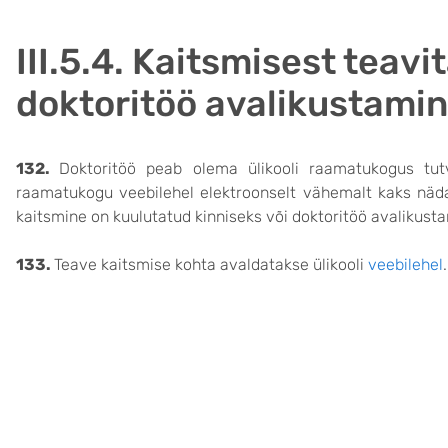
III.5.4. Kaitsmisest teavi
doktoritöö avalikustami
132.
Doktoritöö peab olema ülikooli raamatukogus tutv
raamatukogu veebilehel elektroonselt vähemalt kaks nädal
kaitsmine on kuulutatud kinniseks või doktoritöö avalikust
133.
Teave kaitsmise kohta avaldatakse ülikooli
veebilehel
.