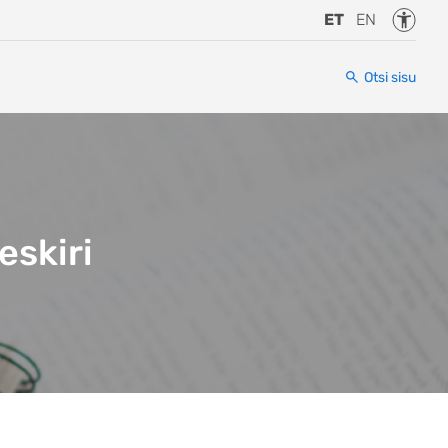
Juurde
ET
EN
Otsi sisu
eskiri