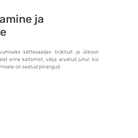
tamine ja
ne
umiseks kättesaadav trükitult ja ülikooli
at enne kaitsmist, välja arvatud juhul, kui
amisele on seatud piirangud.