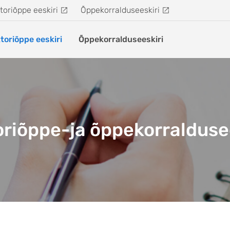
toriõppe eeskiri
Õppekorralduseeskiri
toriõppe eeskiri
Õppekorralduseeskiri
riõppe-ja õppekorralduse