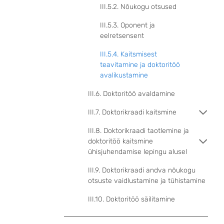
III.5.2. Nõukogu otsused
III.5.3. Oponent ja
eelretsensent
III.5.4. Kaitsmisest
teavitamine ja doktoritöö
avalikustamine
III.6. Doktoritöö avaldamine
III.7. Doktorikraadi kaitsmine
III.8. Doktorikraadi taotlemine ja
doktoritöö kaitsmine
ühisjuhendamise lepingu alusel
III.9. Doktorikraadi andva nõukogu
otsuste vaidlustamine ja tühistamine
III.10. Doktoritöö säilitamine