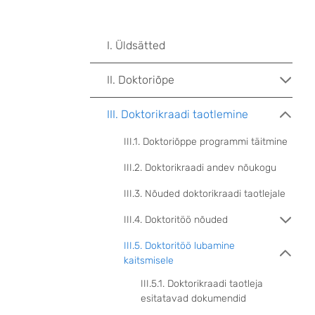
I. Üldsätted
II. Doktoriõpe
III. Doktorikraadi taotlemine
III.1. Doktoriõppe programmi täitmine
III.2. Doktorikraadi andev nõukogu
III.3. Nõuded doktorikraadi taotlejale
III.4. Doktoritöö nõuded
III.5. Doktoritöö lubamine
kaitsmisele
III.5.1. Doktorikraadi taotleja
esitatavad dokumendid