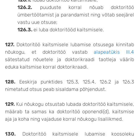
126.2.
puuduste korral nõuab doktoritöö
ümbertöötamist ja parandamist ning võtab seejärel
vastu uue otsuse;
126.3.
ei luba doktoritööd kaitsmisele.
127.
Doktoritöö kaitsmisele lubamise otsusega kinnitab
nõukogu, et doktoritöö vastab
alapeatükis III.4
sätestatud nõuetele ja doktorikraadi taotleja väärib
eduka kaitsmise korral doktorikraadi.
128.
Eeskirja punktides 125.3, 125.4, 126.2 ja 126.3
nimetatud otsus peab sisaldama põhjendust.
129.
Kui nõukogu otsustab lubada doktoritöö kaitsmisele,
määrab ta samas ka doktoritöö oponendi(d), kaitsmise
aja ja koha ning vajaduse korral nõukogu lisaliikmed.
130.
Doktoritöö kaitsmisele lubamise koosoleku