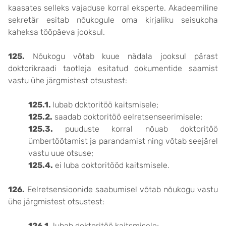
kaasates selleks vajaduse korral eksperte. Akadeemiline
sekretär esitab nõukogule oma kirjaliku seisukoha
kaheksa tööpäeva jooksul.
125.
Nõukogu võtab kuue nädala jooksul pärast
doktorikraadi taotleja esitatud dokumentide saamist
vastu ühe järgmistest otsustest:
125.1.
lubab doktoritöö kaitsmisele;
125.2.
saadab doktoritöö eelretsenseerimisele;
125.3.
puuduste korral nõuab doktoritöö
ümbertöötamist ja parandamist ning võtab seejärel
vastu uue otsuse;
125.4.
ei luba doktoritööd kaitsmisele.
126.
Eelretsensioonide saabumisel võtab nõukogu vastu
ühe järgmistest otsustest:
126.1.
lubab doktoritöö kaitsmisele;