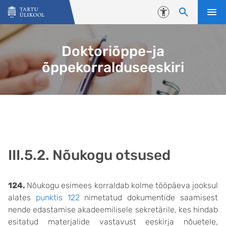
Liigu edasi põhisisu juurde
Juurdepääsetavus
Doktoriõppe-ja
õppekorralduseeskiri
III.5.2. Nõukogu otsused
124.
Nõukogu esimees korraldab kolme tööpäeva jooksul
alates
punktis 122
nimetatud dokumentide saamisest
nende edastamise akadeemilisele sekretärile, kes hindab
esitatud materjalide vastavust eeskirja nõuetele,