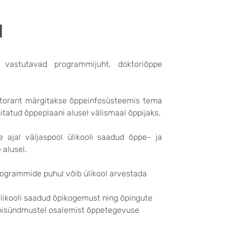
d
 vastutavad programmijuht, doktoriõppe
ktorant märgitakse õppeinfosüsteemis tema
nitatud õppeplaani alusel välismaal õppijaks.
ajal väljaspool ülikooli saadud õppe- ja
alusel.
ogrammide puhul võib ülikool arvestada
ülikooli saadud õpikogemust ning õpingute
i õpisündmustel osalemist õppetegevuse