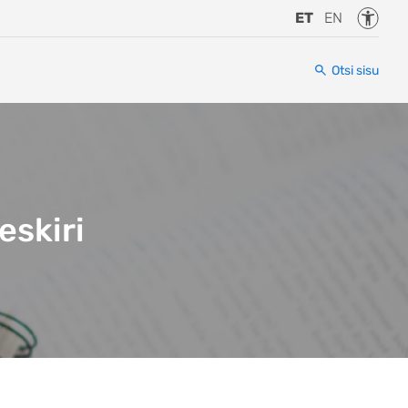
Juurde
ET
EN
Otsi sisu
eskiri