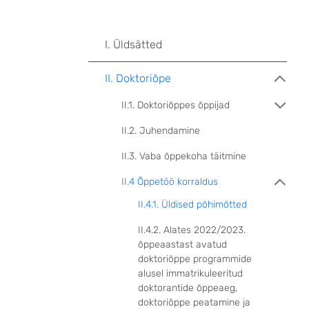
I. Üldsätted
II. Doktoriõpe
II.1. Doktoriõppes õppijad
II.2. Juhendamine
II.3. Vaba õppekoha täitmine
II.4 Õppetöö korraldus
II.4.1. Üldised põhimõtted
II.4.2. Alates 2022/2023.
õppeaastast avatud
doktoriõppe programmide
alusel immatrikuleeritud
doktorantide õppeaeg,
doktoriõppe peatamine ja