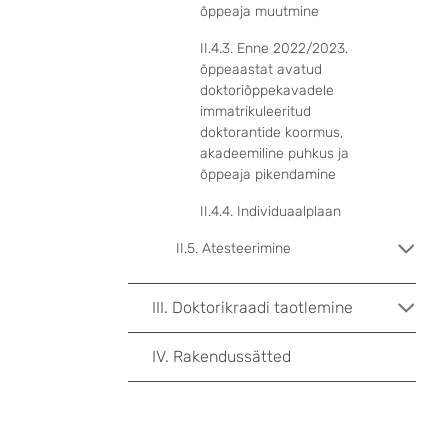
õppeaja muutmine
II.4.3. Enne 2022/2023.
õppeaastat avatud
doktoriõppekavadele
immatrikuleeritud
doktorantide koormus,
akadeemiline puhkus ja
õppeaja pikendamine
II.4.4. Individuaalplaan
II.5. Atesteerimine
III. Doktorikraadi taotlemine
IV. Rakendussätted