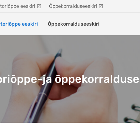
toriõppe eeskiri
Õppekorralduseeskiri
toriõppe eeskiri
Õppekorralduseeskiri
riõppe-ja õppekorralduse