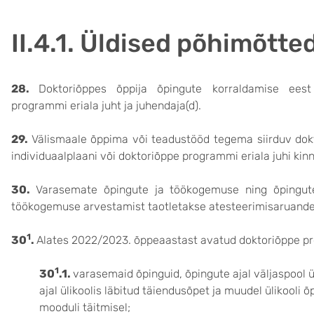
II.4.1. Üldised põhimõtte
28.
Doktoriõppes õppija õpingute korraldamise eest
programmi eriala juht ja juhendaja(d).
29.
Välismaale õppima või teadustööd tegema siirduv do
individuaalplaani või doktoriõppe programmi eriala juhi kin
30.
Varasemate õpingute ja töökogemuse ning õpingute 
töökogemuse arvestamist taotletakse atesteerimisaruande 
1
30
.
Alates 2022/2023. õppeaastast avatud doktoriõppe pr
1
30
.1.
varasemaid õpinguid, õpingute ajal väljaspool 
ajal ülikoolis läbitud täiendusõpet ja muudel ülikool
mooduli täitmisel;