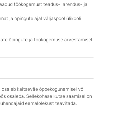
i saadud töökogemust teadus-, arendus- ja
t ja õpingute ajal väljaspool ülikooli
semate õpingute ja töökogemuse arvestamisel
 ta osaleb kaitseväe õppekogunemisel või
öös osaleda. Sellekohase kutse saamisel on
 juhendajaid eemalolekust teavitada.