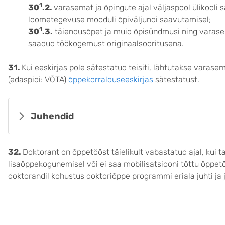
1
30
.2.
varasemat ja õpingute ajal väljaspool ülikool
loometegevuse mooduli õpiväljundi saavutamisel;
1
30
.3.
täiendusõpet ja muid õpisündmusi ning varasema
saadud töökogemust originaalsooritusena.
31.
Kui eeskirjas pole sätestatud teisiti, lähtutakse vara
(edaspidi: VÕTA)
õppekorralduseeskirjas
sätestatust.
Juhendid
32.
Doktorant on õppetööst täielikult vabastatud ajal, kui
lisaõppekogunemisel või ei saa mobilisatsiooni tõttu õppet
doktorandil kohustus doktoriõppe programmi eriala juhti ja