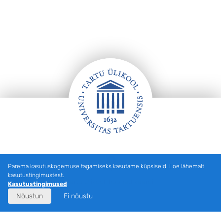
Jalus
Parema kasutuskogemuse tagamiseks kasutame küpsiseid. Loe lähemalt
kasutustingimustest.
Tartu Ülikooli hooned kaardil
Kasutustingimused
Nõustun
Ei nõustu