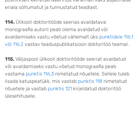
eriala sõltumatut ja tunnustatud teadlast.
114.
Ülikooli doktoritööde seerias avaldatava
monograafia autoril peab olema avaldatud või
avaldamiseks vastu võetud vähemalt üks
punktidele 116.1
või 116.2
vastav teaduspublikatsioon doktoritöö teemal.
115.
Väljaspool ülikooli doktoritööde seeriat avaldatud
või avaldamiseks vastu võetud monograafia peab
vastama
punktis 116.3
nimetatud nõuetele. Sellele tuleb
lisada katuspeatükk, mis vastab
punktis 118
nimetatud
nõuetele ja vastab
punktis 121
kirjeldatud doktoritöö
ülesehitusele.