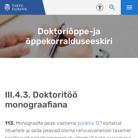
Liigu edasi põhisisu juurde
Juurdepääsetavus
Doktoriõppe-ja
õppekorralduseeskiri
III.4.3. Doktoritöö
monograafiana
113.
Monograafia peab vastama
punktis 121
esitatud
nõuetele ja seda peavad olema rahvusvahelisel tasemel
positiivselt eelretsenseerinud vähemalt kaks asjaomase