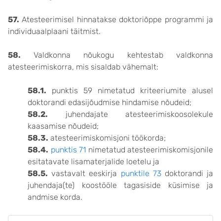
57.
Atesteerimisel hinnatakse doktoriõppe programmi ja
individuaalplaani täitmist.
58.
Valdkonna nõukogu kehtestab valdkonna
atesteerimiskorra, mis sisaldab vähemalt:
58.1.
punktis 59 nimetatud kriteeriumite alusel
doktorandi edasijõudmise hindamise nõudeid;
58.2.
juhendajate atesteerimiskoosolekule
kaasamise nõudeid;
58.3.
atesteerimiskomisjoni töökorda;
58.4.
punktis 71
nimetatud atesteerimiskomisjonile
esitatavate lisamaterjalide loetelu ja
58.5.
vastavalt eeskirja
punktile 73
doktorandi ja
juhendaja(te) koostööle tagasiside küsimise ja
andmise korda.