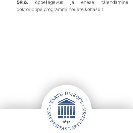
59.6.
õppetegevus ja enese täiendamine
doktoriõppe programmi nõuete kohaselt.
Jalus