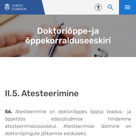
Liigu edasi põhisisu juurde
Juurdepääsetavus
Doktoriõppe-ja
õppekorralduseeskiri
II.5. Atesteerimine
56.
Atesteerimine on doktoriõppes õppija teadus- ja
õppetöös edasijõudmise hindamine
atesteerimiskoosolekul. Atesteerimise läbimine on
doktoriõpingute jätkamise eelduseks.