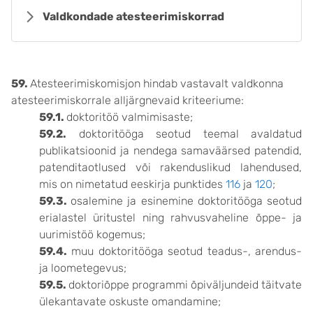
Valdkondade atesteerimiskorrad
59.
Atesteerimiskomisjon hindab vastavalt valdkonna
atesteerimiskorrale alljärgnevaid kriteeriume:
59.1.
doktoritöö valmimisaste;
59.2.
doktoritööga seotud teemal avaldatud
publikatsioonid ja nendega samaväärsed patendid,
patenditaotlused või rakenduslikud lahendused,
mis on nimetatud eeskirja punktides
116
ja
120
;
59.3.
osalemine ja esinemine doktoritööga seotud
erialastel üritustel ning rahvusvaheline õppe- ja
uurimistöö kogemus;
59.4.
muu doktoritööga seotud teadus-, arendus-
ja loometegevus;
59.5.
doktoriõppe programmi õpiväljundeid täitvate
ülekantavate oskuste omandamine;