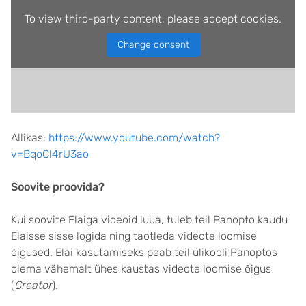
To view third-party content, please accept cookies.
Change consent
Allikas:
https://www.youtube.com/watch?
v=BqoCl4rU3ao
Soovite proovida?
Kui soovite Elaiga videoid luua, tuleb teil Panopto kaudu
Elaisse sisse logida ning taotleda videote loomise
õigused. Elai kasutamiseks peab teil ülikooli Panoptos
olema vähemalt ühes kaustas videote loomise õigus
(
Creator
).