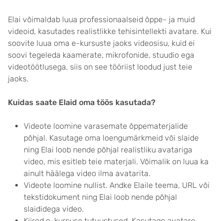
Elai võimaldab luua professionaalseid õppe- ja muid
videoid, kasutades realistlikke tehisintellekti avatare. Kui
soovite luua oma e-kursuste jaoks videosisu, kuid ei
soovi tegeleda kaamerate, mikrofonide, stuudio ega
videotöötlusega, siis on see tööriist loodud just teie
jaoks.
Kuidas saate Elaid oma töös kasutada?
Videote loomine varasemate õppematerjalide
põhjal. Kasutage oma loengumärkmeid või slaide
ning Elai loob nende põhjal realistliku avatariga
video, mis esitleb teie materjali. Võimalik on luua ka
ainult häälega video ilma avatarita.
Videote loomine nullist. Andke Elaile teema, URL või
tekstidokument ning Elai loob nende põhjal
slaididega video.
Kiired e-kursuse tutvustused. Kasutage avatare