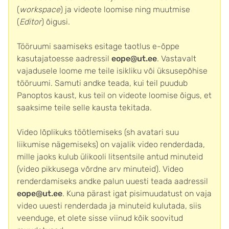
(
workspace
) ja videote loomise ning muutmise
(
Editor
) õigusi.
Tööruumi saamiseks esitage taotlus e-õppe
kasutajatoesse aadressil
eope@ut.ee
. Vastavalt
vajadusele loome me teile isikliku või üksusepõhise
tööruumi. Samuti andke teada, kui teil puudub
Panoptos kaust, kus teil on videote loomise õigus, et
saaksime teile selle kausta tekitada.
Video lõplikuks töötlemiseks (sh avatari suu
liikumise nägemiseks) on vajalik video renderdada,
mille jaoks kulub ülikooli litsentsile antud minuteid
(video pikkusega võrdne arv minuteid). Video
renderdamiseks andke palun uuesti teada aadressil
eope@ut.ee
. Kuna pärast igat pisimuudatust on vaja
video uuesti renderdada ja minuteid kulutada, siis
veenduge, et olete sisse viinud kõik soovitud