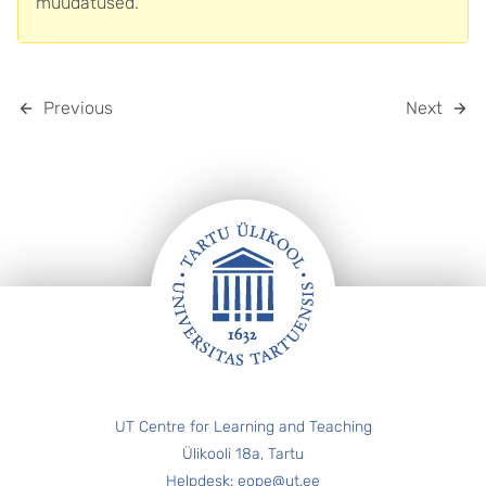
muudatused.
Previous
Next
FOOTER
UT Centre for Learning and Teaching
Ülikooli 18a, Tartu
Helpdesk: eope@ut.ee