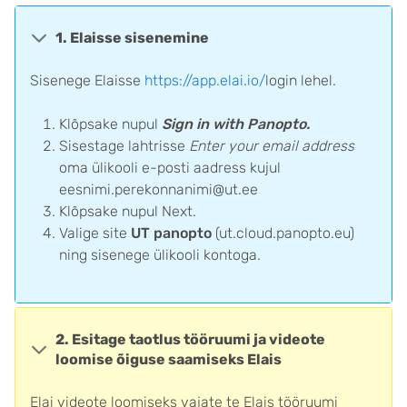
1. Elaisse sisenemine
Sisenege Elaisse
https://app.elai.io/
login lehel.
Klõpsake nupul
Sign in with Panopto.
Sisestage lahtrisse
Enter your email address
oma ülikooli e-posti aadress kujul
eesnimi.perekonnanimi@ut.ee
Klõpsake nupul Next.
Valige site
UT panopto
(ut.cloud.panopto.eu)
ning sisenege ülikooli kontoga.
2. Esitage taotlus tööruumi ja videote
loomise õiguse saamiseks Elais
Elai videote loomiseks vajate te Elais tööruumi