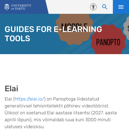
Skip to content
Accessibility
GUIDES FOR E-LEARNING
TOOLS
Elai
Elai (
https://elai.io/
) on Panoptoga liidestatud
generatiivsel tehisintellektil põhinev videotööriist.
Ülikool on soetanud Elai aastase litsentsi (2027. aasta
aprilli lõpuni), mis võimaldab luua kuni 3000 minuti
ulatuses videosisu.