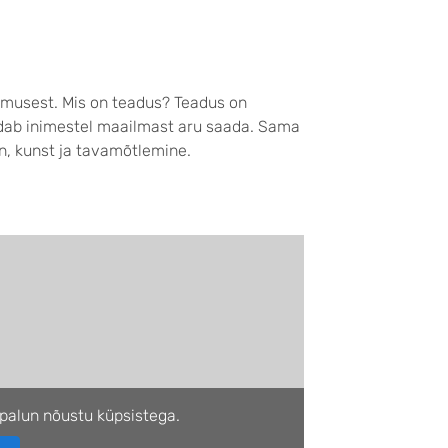
emusest. Mis on teadus? Teadus on
ldab inimestel maailmast aru saada. Sama
n, kunst ja tavamõtlemine.
palun nõustu küpsistega.