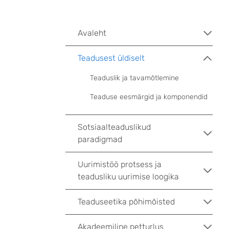
Avaleht
Teadusest üldiselt
Teaduslik ja tavamõtlemine
Teaduse eesmärgid ja komponendid
Sotsiaalteaduslikud
paradigmad
Uurimistöö protsess ja
teadusliku uurimise loogika
Teaduseetika põhimõisted
Akadeemiline petturlus