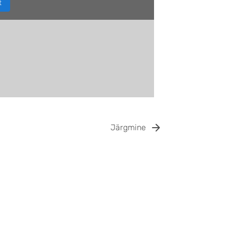
t
Järgmine