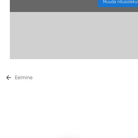
Muuda nõusoleku
Eelmine