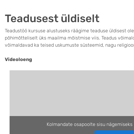
Teadusest üldiselt
Teadustöö kursuse alustuseks räägime teaduse üldisest ol
põhimõtteliselt üks maailma mõistmise viis. Teadus võima
võimaldavad ka teised uskumuste süsteemid, nagu religioo
Videoloeng
Kolmandate osapoolte sisu nägemiseks 