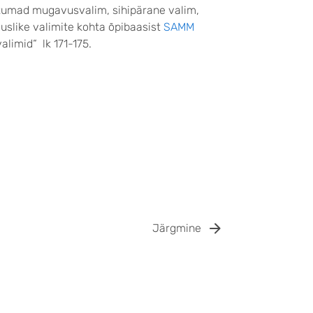
ntumad mugavusvalim, sihipärane valim,
uslike valimite kohta õpibaasist
SAMM
alimid“ lk 171-175.
Järgmine