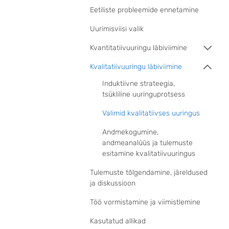
Eetiliste probleemide ennetamine
Uurimisviisi valik
Kvantitatiivuuringu läbiviimine
Kvalitatiivuuringu läbiviimine
Induktiivne strateegia,
tsükliline uuringuprotsess
Valimid kvalitatiivses uuringus
Andmekogumine,
andmeanalüüs ja tulemuste
esitamine kvalitatiivuuringus
Tulemuste tõlgendamine, järeldused
ja diskussioon
Töö vormistamine ja viimistlemine
Kasutatud allikad