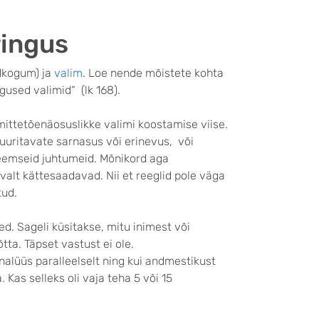
ringus
dkogum) ja
valim
. Loe nende mõistete kohta
gused valimid“ (lk 168).
ittetõenäosuslikke valimi koostamise viise.
s uuritavate sarnasus või erinevus, või
treemseid juhtumeid. Mõnikord aga
valt kättesaadavad. Nii et reeglid pole väga
tud.
red. Sageli küsitakse, mitu inimest või
tta. Täpset vastust ei ole.
nalüüs paralleelselt ning kui andmestikust
Kas selleks oli vaja teha 5 või 15