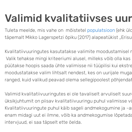
Valimid kvalitatiivses uu
Tuleta meelde, mis vahe on mõistetel
populatsioon
(ehk ül
täpemalt Mikko Lagerspetzi õpiku (2017) alapeatükist „Erisu
Kvalitatiivuuringutes kasutatakse valimite moodustamisel m
Valik tehakse mingi kriteeriumi alusel, milleks võib olla ka
püütakse hoopis saada ühte valimisse nii tüüpilisi kui eks
moodustatakse valim lihtsalt nendest, kes on uurijale muga
ranged, kuid valikud peavad olema sellegipoolest põhjenda
Valimid kvalitatiivuuringutes ei ole tavaliselt arvuliselt suu
üksikjuhtumit on piisav kvalitatiivuuringu puhul valimisse võ
Kvalitatiivuuringute puhul käib sageli andmekogumine ja -a
enam midagi uut ei ilmne, võib ka andmekogumise lõpetada. 
intervjuud, ei saa täpselt ette öelda.