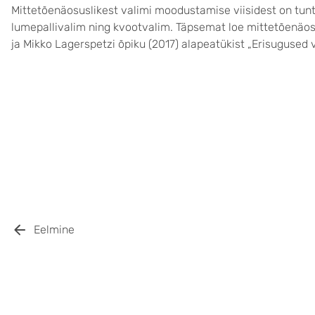
Mittetõenäosuslikest valimi moodustamise viisidest on tu
lumepallivalim ning kvootvalim. Täpsemat loe mittetõenäos
ja Mikko Lagerspetzi õpiku (2017) alapeatükist „Erisugused v
Eelmine