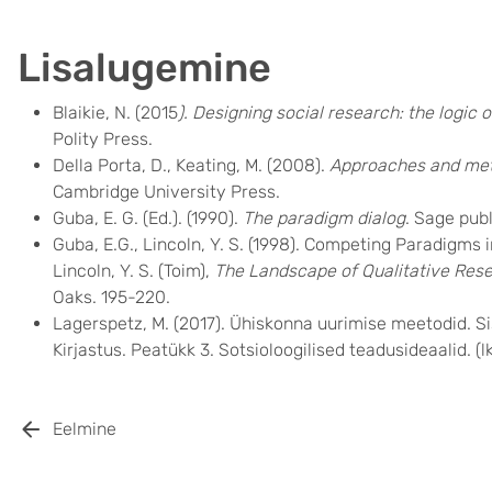
Lisalugemine
Blaikie, N. (2015
). Designing social research: the logic o
Polity Press.
Della Porta, D., Keating, M. (2008).
Approaches and meth
Cambridge University Press.
Guba, E. G. (Ed.). (1990).
The paradigm dialog
. Sage publ
Guba, E.G., Lincoln, Y. S. (1998). Competing Paradigms i
Lincoln, Y. S. (Toim),
The Landscape of Qualitative Rese
Oaks. 195-220.
Lagerspetz, M. (2017). Ühiskonna uurimise meetodid. Sis
Kirjastus. Peatükk 3. Sotsioloogilised teadusideaalid. (l
Eelmine