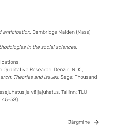
f anticipation
. Cambridge Malden (Mass)
odologies in the social sciences
.
ications.
n Qualitative Research. Denzin, N. K.,
arch: Theories and Issues
. Sage: Thousand
sejuhatus ja väljajuhatus. Tallinn: TLÜ
k 45-58).
Järgmine