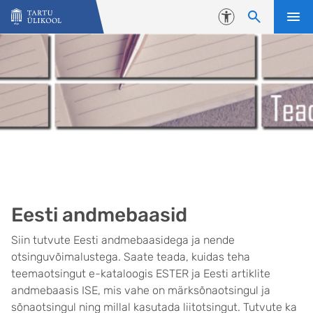
Liigu edasi põhisisu juurde
Juurdepääsetavus
Eesti andmebaasid
Siin tutvute Eesti andmebaasidega ja nende
otsinguvõimalustega. Saate teada, kuidas teha
teemaotsingut e-kataloogis ESTER ja Eesti artiklite
andmebaasis ISE, mis vahe on märksõnaotsingul ja
sõnaotsingul ning millal kasutada liitotsingut. Tutvute ka