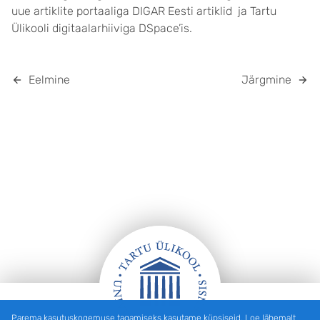
uue artiklite portaaliga DIGAR Eesti artiklid ja Tartu
Ülikooli digitaalarhiiviga DSpace’is.
Eelmine
Järgmine
Parema kasutuskogemuse tagamiseks kasutame küpsiseid. Loe lähemalt