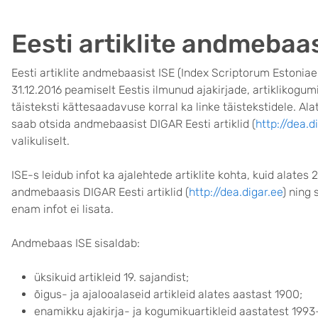
Eesti artiklite andmebaa
Eesti artiklite andmebaasist ISE (Index Scriptorum Estoniae
31.12.2016 peamiselt Eestis ilmunud ajakirjade, artiklikogumi
täisteksti kättesaadavuse korral ka linke täistekstidele. Ala
saab otsida andmebaasist DIGAR Eesti artiklid (
http://dea.d
valikuliselt.
ISE-s leidub infot ka ajalehtede artiklite kohta, kuid alates
andmebaasis DIGAR Eesti artiklid (
http://dea.digar.ee
) ning 
enam infot ei lisata.
Andmebaas ISE sisaldab:
üksikuid artikleid 19. sajandist;
õigus- ja ajalooalaseid artikleid alates aastast 1900;
enamikku ajakirja- ja kogumikuartikleid aastatest 1993