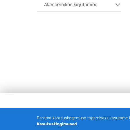
Akadeemiline kirjutamine
Jalus
Parema kasutuskogemuse tagamiseks kasutame küp
Kasutustingimused