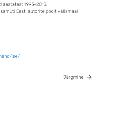
id aastatest 1993–2013;
, samuti Eesti autorite poolt välismaal
hend/ise/
Järgmine