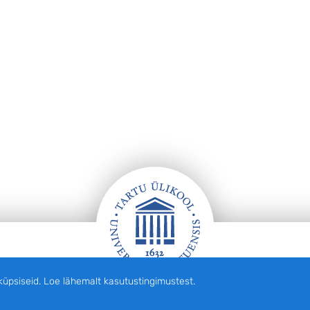
siseid. Loe lähemalt kasutustingimustest.