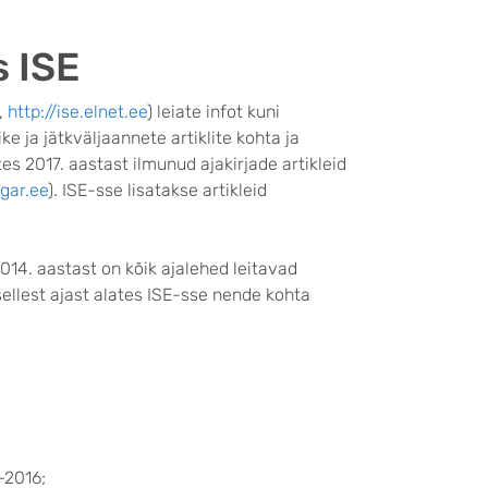
s ISE
,
http://ise.elnet.ee
) leiate infot kuni
ke ja jätkväljaannete artiklite kohta ja
tes 2017. aastast ilmunud ajakirjade artikleid
igar.ee
). ISE-sse lisatakse artikleid
 2014. aastast on kõik ajalehed leitavad
sellest ajast alates ISE-sse nende kohta
–2016;