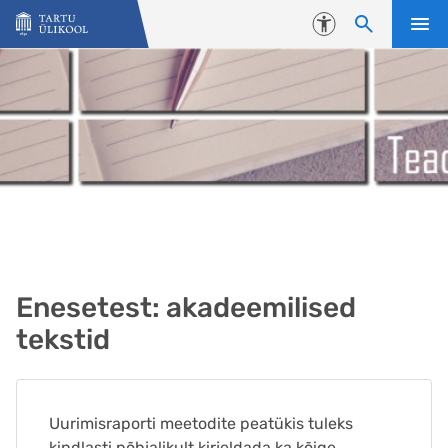
Liigu edasi põhisisu juurde
Juurdepääsetavus
Enesetest: akadeemilised
tekstid
Uurimisraporti meetodite peatükis tuleks
kindlasti põhjalikult kirjeldada ka kõige