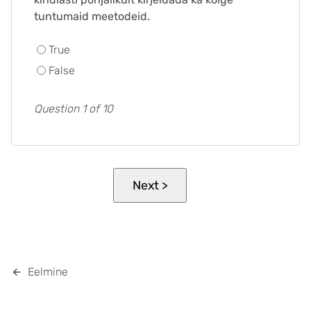
tuntumaid meetodeid.
True
False
Question 1 of 10
Eelmine