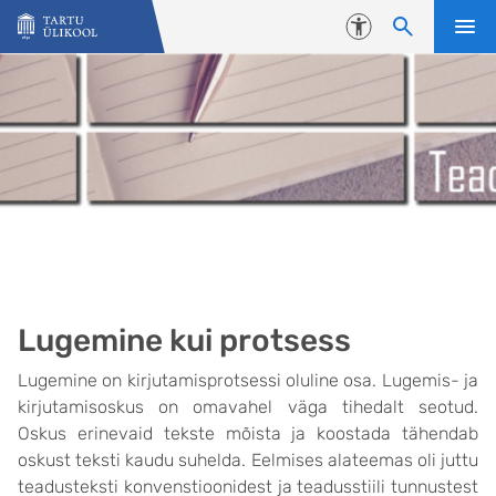
Liigu edasi põhisisu juurde
Juurdepääsetavus
Lugemine kui protsess
Lugemine on kirjutamisprotsessi oluline osa. Lugemis- ja
kirjutamisoskus on omavahel väga tihedalt seotud.
Oskus erinevaid tekste mõista ja koostada tähendab
oskust teksti kaudu suhelda. Eelmises alateemas oli juttu
teadusteksti konvenstioonidest ja teadusstiili tunnustest