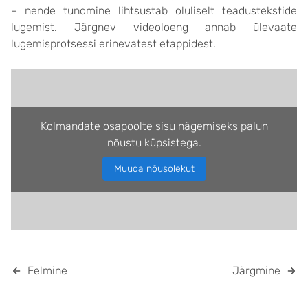
– nende tundmine lihtsustab oluliselt teadustekstide
lugemist. Järgnev videoloeng annab ülevaate
lugemisprotsessi erinevatest etappidest.
Kolmandate osapoolte sisu nägemiseks palun
nõustu küpsistega.
Muuda nõusolekut
Eelmine
Järgmine