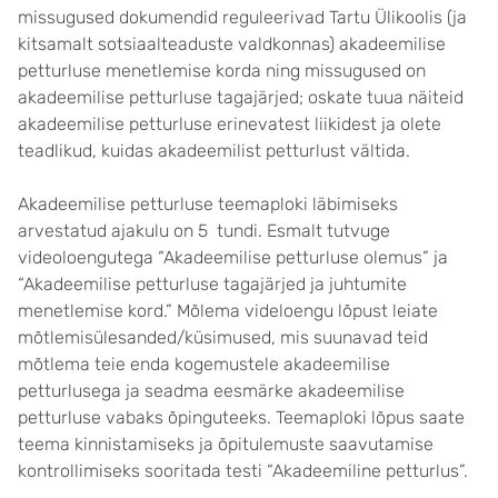
missugused dokumendid reguleerivad Tartu Ülikoolis (ja
kitsamalt sotsiaalteaduste valdkonnas) akadeemilise
petturluse menetlemise korda ning missugused on
akadeemilise petturluse tagajärjed; oskate tuua näiteid
akadeemilise petturluse erinevatest liikidest ja olete
teadlikud, kuidas akadeemilist petturlust vältida.
Akadeemilise petturluse teemaploki läbimiseks
arvestatud ajakulu on 5 tundi. Esmalt tutvuge
videoloengutega “Akadeemilise petturluse olemus” ja
“Akadeemilise petturluse tagajärjed ja juhtumite
menetlemise kord.” Mõlema videloengu lõpust leiate
mõtlemisülesanded/küsimused, mis suunavad teid
mõtlema teie enda kogemustele akadeemilise
petturlusega ja seadma eesmärke akadeemilise
petturluse vabaks õpinguteeks. Teemaploki lõpus saate
teema kinnistamiseks ja õpitulemuste saavutamise
kontrollimiseks sooritada testi “Akadeemiline petturlus”.