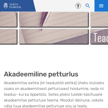
Liigu edasi põhisisu juurde
Juurdepääsetavus
Akadeemiline petturlus
Akadeemilise eetika (sh teadustöö eetika) üheks oluliseks
osaks on akadeemilisest petturlusest hoidumine, seda nii
teadus- kui ka õppetöös. Selles plokis tulebki käsitlusele
akadeemilise petturluse teema. Mooduli läbinuna: oskate
välja tuua akadeemilise petturluse sisu ja teate,