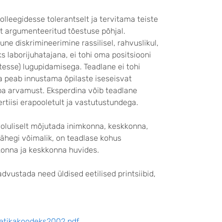
leegidesse tolerantselt ja tervitama teiste
lt argumenteeritud tõestuse põhjal.
ne diskrimineerimine rassilisel, rahvuslikul,
ks laborijuhatajana, ei tohi oma positsiooni
esse) lugupidamisega. Teadlane ei tohi
a peab innustama õpilaste iseseisvat
aba arvamust. Eksperdina võib teadlane
rtiisi erapooletult ja vastutustundega.
oluliselt mõjutada inimkonna, keskkonna,
 vähegi võimalik, on teadlase kohus
konna ja keskkonna huvides.
vustada need üldised eetilised printsiibid,
etikakoodeks2002.pdf