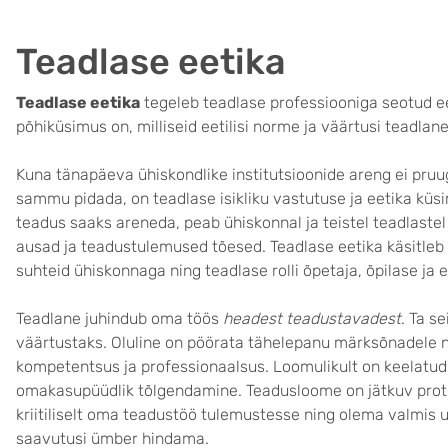
Teadlase eetika
Teadlase eetika
tegeleb teadlase professiooniga seotud ee
põhiküsimus on, milliseid eetilisi norme ja väärtusi teadla
Kuna tänapäeva ühiskondlike institutsioonide areng ei pruu
sammu pidada, on teadlase isikliku vastutuse ja eetika küsi
teadus saaks areneda, peab ühiskonnal ja teistel teadlaste
ausad ja teadustulemused tõesed. Teadlase eetika käsitleb n
suhteid ühiskonnaga ning teadlase rolli õpetaja, õpilase ja 
Teadlane juhindub oma töös
headest teadustavadest
. Ta s
väärtustaks. Oluline on pöörata tähelepanu märksõnadele n
kompetentsus ja professionaalsus. Loomulikult on keelatu
omakasupüüdlik tõlgendamine. Teadusloome on jätkuv prots
kriitiliselt oma teadustöö tulemustesse ning olema valmis
saavutusi ümber hindama.