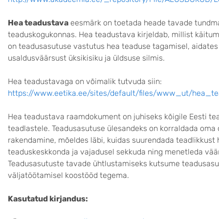
Hea teadustava
eesmärk on toetada heade tavade tundmaõ
teaduskogukonnas. Hea teadustava kirjeldab, millist käitu
on teadusasutuse vastutus hea teaduse tagamisel, aidate
usaldusväärsust üksikisiku ja üldsuse silmis.
Hea teadustavaga on võimalik tutvuda siin:
https://www.eetika.ee/sites/default/files/www_ut/hea_te
Hea teadustava raamdokument on juhiseks kõigile Eesti tea
teadlastele. Teadusasutuse ülesandeks on korraldada oma 
rakendamine, mõeldes läbi, kuidas suurendada teadlikkust 
teaduskeskkonda ja vajadusel sekkuda ning menetleda vää
Teadusasutuste tavade ühtlustamiseks kutsume teadusasutu
väljatöötamisel koostööd tegema.
Kasutatud kirjandus: