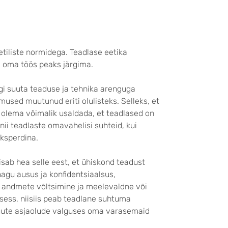
tiliste normidega. Teadlase eetika
ne oma töös peaks järgima.
gi suuta teaduse ja tehnika arenguga
mused muutunud eriti olulisteks. Selleks, et
l olema võimalik usaldada, et teadlased on
ii teadlaste omavahelisi suhteid, kui
eksperdina.
eisab hea selle eest, et ühiskond teadust
agu ausus ja konfidentsiaalsus,
d andmete võltsimine ja meelevaldne või
ess, niisiis peab teadlane suhtuma
 uute asjaolude valguses oma varasemaid