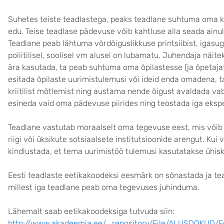
Suhetes teiste teadlastega, peaks teadlane suhtuma oma kol
edu. Teise teadlase pädevuse võib kahtluse alla seada ainu
Teadlane peab lähtuma võrdõiguslikkuse printsiibist, igasugu
poliitilisel, soolisel vm alusel on lubamatu. Juhendaja näite
ära kasutada, ta peab suhtuma oma õpilastesse (ja õpetajat
esitada õpilaste uurimistulemusi või ideid enda omadena, t
kriitilist mõtlemist ning austama nende õigust avaldada v
esineda vaid oma pädevuse piirides ning teostada iga ekspe
Teadlane vastutab moraalselt oma tegevuse eest, mis võib 
riigi või üksikute sotsiaalsete institutsioonide arengut. Kui
kindlustada, et tema uurimistöö tulemusi kasutatakse ühis
Eesti teadlaste eetikakoodeksi eesmärk on sõnastada ja tead
millest iga teadlane peab oma tegevuses juhinduma.
Lähemalt saab eetikakoodeksiga tutvuda siin:
http://www.akadeemia.ee/_repository/File/ALUSDOKUD/E