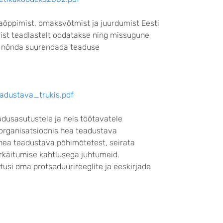
ppimist, omaksvõtmist ja juurdumist Eesti
mist teadlastelt oodatakse ning missugune
s nõnda suurendada teaduse
adustava_trukis.pdf
dusasutustele ja neis töötavatele
organisatsioonis hea teadustava
hea teadustava põhimõtetest, seirata
rkäitumise kahtlusega juhtumeid.
si oma protseduurireeglite ja eeskirjade