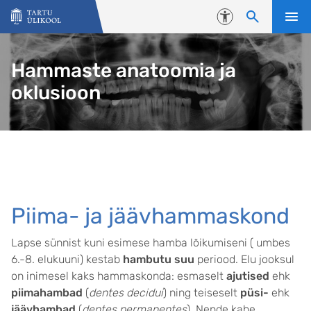
Liigu edasi põhisisu juurde
Juurdepääsetavus
Hammaste anatoomia ja
oklusioon
Piima- ja jäävhammaskond
Lapse sünnist kuni esimese hamba lõikumiseni ( umbes
6.-8. elukuuni) kestab
hambutu suu
periood. Elu jooksul
on inimesel kaks hammaskonda: esmaselt
ajutised
ehk
piimahambad
(
dentes decidui
) ning teiseselt
püsi-
ehk
jäävhambad
(
dentes permanentes
). Nende kahe