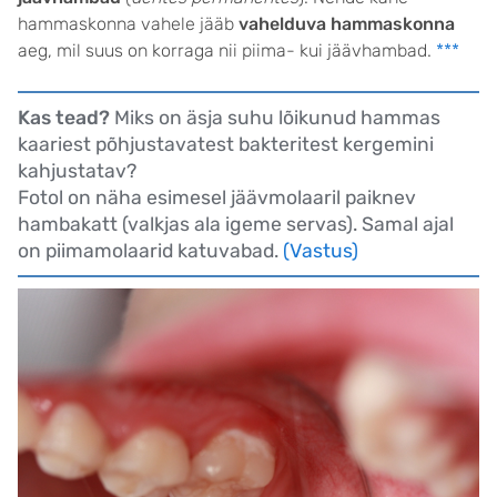
hammaskonna vahele jääb
vahelduva hammaskonna
aeg, mil suus on korraga nii piima- kui jäävhambad.
***
Kas tead?
Miks on äsja suhu lõikunud hammas
kaariest põhjustavatest bakteritest kergemini
kahjustatav?
Fotol on näha esimesel jäävmolaaril paiknev
hambakatt (valkjas ala igeme servas). Samal ajal
on piimamolaarid katuvabad.
(Vastus)