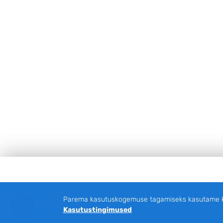
Jalus
Parema kasutuskogemuse tagamiseks kasutame küp
Kasutustingimused