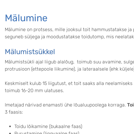
Mälumine
Mälumine on protsess, mille jooksul toit hammustatakse ja
seguneb süljega ja moodustatakse toidutomp, mis neelataks
Mälumistsükkel
Mälumistsükli ajal liigub alalõug, toimub suu avamine, sulg
protrusioon (ettepoole liikumine), ja lateraalsele (ehk küljele
Keskmiselt kulub 15 liigutust, et toit saaks alla neelamisek
toimub 16-20 mm ulatuses.
Imetajad närivad enamasti ühe lõualuupoolega korraga.
To
3 faasis:
Toidu lõikamine (bukaalne faas)
Purustamine (lingvaalne faas)