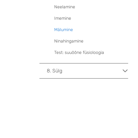
Neelamine
Imemine
Mälumine
Ninahingamine
Test: suuõõne füsioloogia
8. Sülg