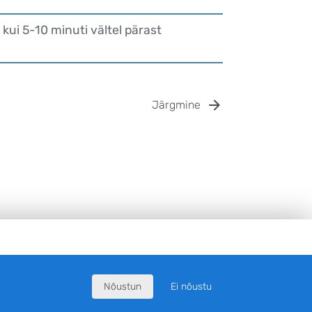
ui 5-10 minuti vältel pärast
Järgmine
Nõustun
Ei nõustu