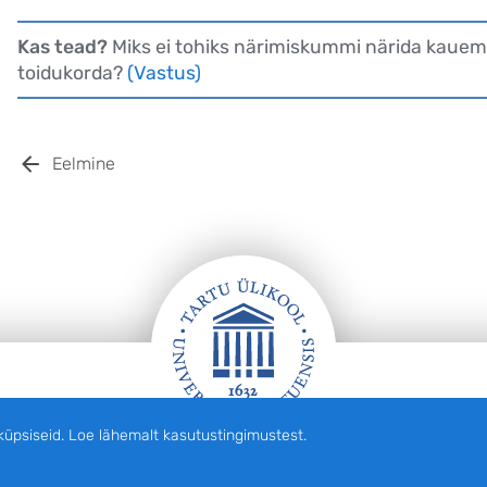
Kas tead?
Miks ei tohiks närimiskummi närida kauem k
toidukorda?
(Vastus)
Eelmine
siseid. Loe lähemalt kasutustingimustest.