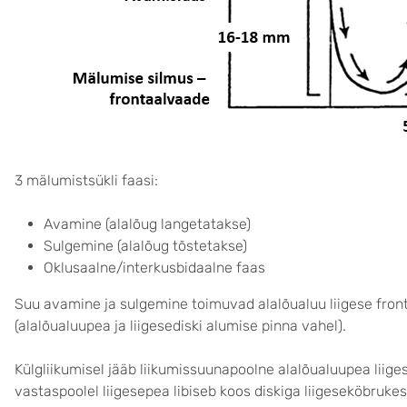
3 mälumistsükli faasi:
Avamine (alalõug langetatakse)
Sulgemine (alalõug tõstetakse)
Oklusaalne/interkusbidaalne faas
Suu avamine ja sulgemine toimuvad alalõualuu liigese front
(alalõualuupea ja liigesediski alumise pinna vahel).
Külgliikumisel jääb liikumissuunapoolne alalõualuupea liige
vastaspoolel liigesepea libiseb koos diskiga liigeseköbrukes