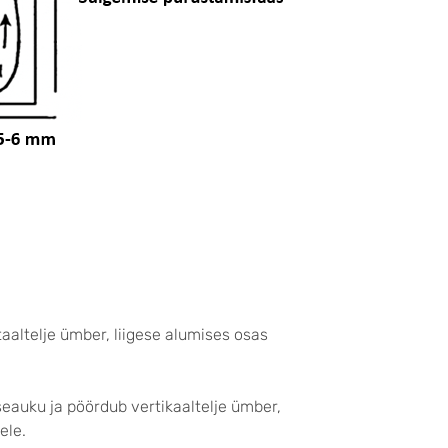
aaltelje ümber, liigese alumises osas
seauku ja pöördub vertikaaltelje ümber,
ele.