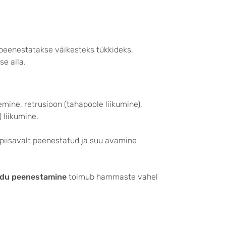
 peenestatakse väikesteks tükkideks,
e alla.
emine, retrusioon (tahapoole liikumine),
) liikumine.
s piisavalt peenestatud ja suu avamine
idu peenestamine
toimub hammaste vahel