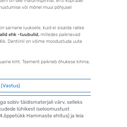
sem on see mälumispinnal, eriti köprudel
hustumise või mõnel muul põhjusel
 sarnane luukoele, kuid ei sisalda rakke
alid ehk -tuubulid,
milledes paiknevad
ndlik. Dentiinil on võime moodustuda uute
uaine kiht. Tsement paikneb õhukese kihina,
?
(Vastus)
iga sobiv täidismaterjali värv, selleks
udede lühikest iseloomustust
 4.õppetükk Hammaste ehitus) ja leia