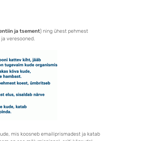
entiin ja tsement
) ning ühest pehmest
d ja veresooned.
ude, mis koosneb emailiprismadest ja katab