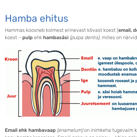
Hamba ehitus
Hammas koosneb kolmest erinevast kõvast koest (
email, d
koest
–
pulp
ehk
hambasäsi
(pulpa dentis)
, milles on närvi
Email ehk hambavaap
(enamelum)
on inimkeha tugevaim k