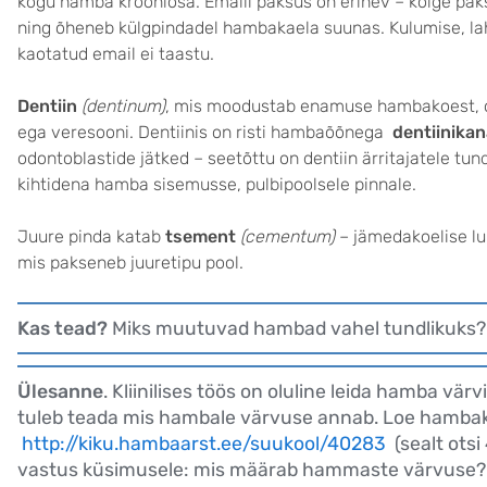
kogu hamba krooniosa. Emaili paksus on erinev – kõige pak
ning õheneb külgpindadel hambakaela suunas. Kulumise, la
kaotatud email ei taastu.
Dentiin
(dentinum)
, mis moodustab enamuse hambakoest, on
ega veresooni. Dentiinis on risti hambaõõnega
dentiinikan
odontoblastide jätked – seetõttu on dentiin ärritajatele tu
kihtidena hamba sisemusse, pulbipoolsele pinnale.
Juure pinda katab
tsement
(cementum)
– jämedakoelise lu
mis pakseneb juuretipu pool.
Kas tead?
Miks muutuvad hambad vahel tundlikuks
Ülesanne
. Kliinilises töös on oluline leida hamba värv
tuleb teada mis hambale värvuse annab. Loe hambak
http://kiku.hambaarst.ee/suukool/40283
(sealt otsi
vastus küsimusele: mis määrab hammaste värvuse?