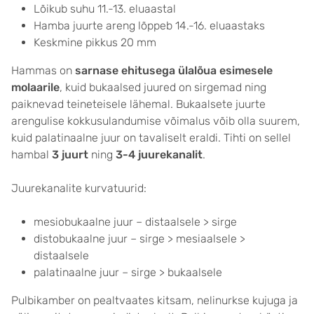
Lõikub suhu 11.-13. eluaastal
Hamba juurte areng lõppeb 14.-16. eluaastaks
Keskmine pikkus 20 mm
Hammas on
sarnase ehitusega ülalõua esimesele
molaarile
, kuid bukaalsed juured on sirgemad ning
paiknevad teineteisele lähemal. Bukaalsete juurte
arengulise kokkusulandumise võimalus võib olla suurem,
kuid palatinaalne juur on tavaliselt eraldi. Tihti on sellel
hambal
3 juurt
ning
3-4 juurekanalit
.
Juurekanalite kurvatuurid:
mesiobukaalne juur – distaalsele > sirge
distobukaalne juur – sirge > mesiaalsele >
distaalsele
palatinaalne juur – sirge > bukaalsele
Pulbikamber on pealtvaates kitsam, nelinurkse kujuga ja