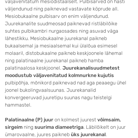
väljavenitatum mesiodistaalselt. Pulbisarved on hästi
väljendunud ning paiknevad vastavate köprude all.
Mesiobukaalne pulbisarv on enim väljendunud.
Juurekanalite suudmeosad paiknevad ristläbilõike
suhtes pulbikambri nurgaosades ning asuvad väga
lähestikku. Mesiobukaalne juurekanal paikneb
bukaalsemal ja mesiaalsemal kui ülalõua esimesel
molaaril, distobukaalne paikneb keskjoonele lähemal
ning palatinaalne juurekanal paikneb hamba
palatinaalosa keskjoonel.
Juurekanalisuudmetest
moodustub väljavenitatud kolmnurkne kujutis
pulbipõhja, mõnikord paiknevad nad aga peaaegu ühel
joonel bukolingvaalsuunas. Juurekanalid
konvergeeruvad juuretipu suunas nagu teistelgi
hammastel.
Palatinaalne (P) juur
on kolmest juurest
võimsaim,
sirgeim
ning
suurima diameetriga
. Läbilõikelt on juur
ümarovaalne, juures paikneb
üks juurekanal
.