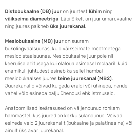
Distobukaalne (DB) juur
on juurtest
lühim
ning
väikseima diameetriga
. Läbilõikelt on juur ümarovaalne
ning juures paikneb
üks juurekanal
.
Mesiobukaalne (MB) juur
on suurem
bukolingvaalsuunas, kuid väikseimate mõõtmetega
mesiodistaalsuunas. Mesiobukaalne juur pole nii
keerulise ehitusega kui õlalõua esimesel molaaril, kuid
enamikul juhtudest esineb ka sellel hambal
mesiobukaalses juures
teine juurekanal (MB2)
.
Juurekanalid võivad kulgeda eraldi või ühineda, nende
vahel võib esineda palju ühendusi ehk istmuseid.
Anatoomilised iseärasused on väljendunud rohkem
hammastel, kus juured on kokku sulandunud. Võivad
esineda vaid 2 juurekanalit (bukaalne ja palatinaalne) või
ainult üks avar juurekanal.