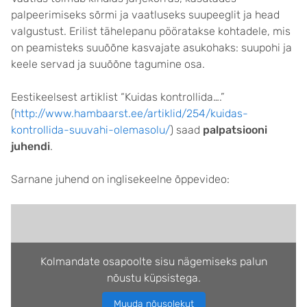
palpeerimiseks sõrmi ja vaatluseks suupeeglit ja head
valgustust. Erilist tähelepanu pööratakse kohtadele, mis
on peamisteks suuõõne kasvajate asukohaks: suupohi ja
keele servad ja suuõõne tagumine osa.
Eestikeelsest artiklist “Kuidas kontrollida….”
(
http://www.hambaarst.ee/artiklid/254/kuidas-
kontrollida-suuvahi-olemasolu/
) saad
palpatsiooni
juhendi
.
Sarnane juhend on inglisekeelne õppevideo:
Kolmandate osapoolte sisu nägemiseks palun
nõustu küpsistega.
Muuda nõusolekut