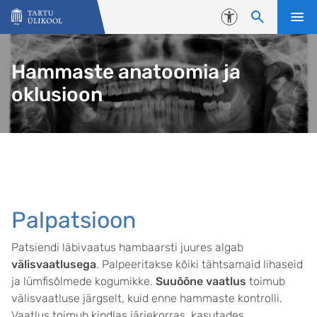
Liigu edasi põhisisu juurde
Juurdepääsetavus
Hammaste anatoomia ja
oklusioon
Palpatsioon
Patsiendi läbivaatus hambaarsti juures algab
välisvaatlusega
. Palpeeritakse kõiki tähtsamaid lihaseid
ja lümfisõlmede kogumikke.
Suuõõne vaatlus
toimub
välisvaatluse järgselt, kuid enne hammaste kontrolli.
Vaatlus toimub kindlas järjekorras, kasutades