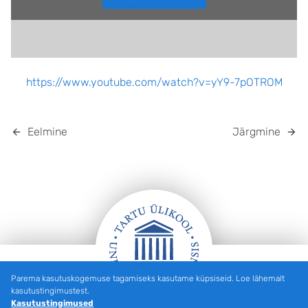
https://www.youtube.com/watch?v=yY9-7pOTROM
Eelmine
Järgmine
Parema kasutuskogemuse tagamiseks kasutame küpsiseid. Loe lähemalt
Jalus
kasutustingimustest.
Kasutustingimused