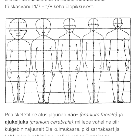
täiskasvanul 1/7 – 1/8 keha üldpikkusest.
Pea skeletiline alus jaguneb
näo-
(cranium faciale)
ja
ajukoljuks
(cranium cerebrale)
, millede vaheline piir
kulgeb ninajuurelt üle kulmukaare, piki sarnakaart ja