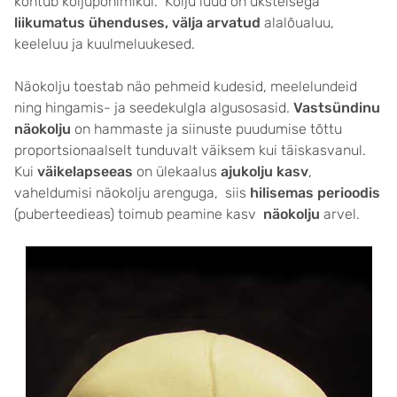
kohtub koljupõhimikul. Kolju luud on üksteisega
liikumatus ühenduses, välja arvatud
alalõualuu,
keeleluu ja kuulmeluukesed.
Näokolju toestab näo pehmeid kudesid, meelelundeid
ning hingamis- ja seedekulgla algusosasid.
Vastsündinu
näokolju
on hammaste ja siinuste puudumise tõttu
proportsionaalselt tunduvalt väiksem kui täiskasvanul.
Kui
väikelapseeas
on ülekaalus
ajukolju kasv
,
vaheldumisi näokolju arenguga, siis
hilisemas perioodis
(puberteedieas) toimub peamine kasv
näokolju
arvel.