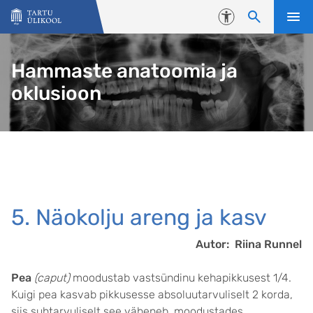
Liigu edasi põhisisu juurde
Juurdepääsetavus
Hammaste anatoomia ja
oklusioon
5. Näokolju areng ja kasv
Autor: Riina Runnel
Pea
(caput)
moodustab vastsündinu kehapikkusest 1/4.
Kuigi pea kasvab pikkusesse absoluutarvuliselt 2 korda,
siis suhtarvuliselt see väheneb, moodustades