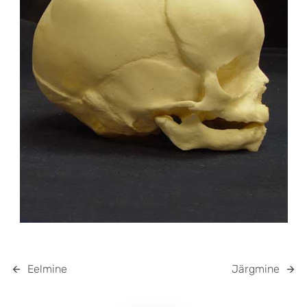
Eelmine
Järgmine