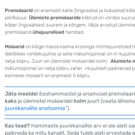
Premolaarid
on enamasti kahe (lingvaalse ja bukaalse) köb
pikifissuur.
Ülemiste premolaaride
köbrud on võrdse suurus
köber lingvaalsest suurem ja kõrgem. Välja arvatud ülemine
premolaarid
ühejuurelised
hambad.
Molaarid
on kõige massiivsema krooniga mitmejuurelised
läbilõikes rombikujuline ja selle mälumispinnal on H-kujulin
nelja köpru. Juuri on ülemistel molaaridel kolm.
Alumiste 
mälumispinnal on nelja köbru vahel +kujuliselt paiknevad piki
esimesel molaaril on enamasti 5 köpru.
Jäta meelde!
Eeshammastel ja enamusel premolaari
kaks
ja ülemistel molaaridel
kolm
juurt (vaata lähem
juurekanalite anatoomia”
).
Kas tead?
Hammaste juurekanalite arv ei ole alati sa
paikneda ka mitu kanalit. Seda tuleb alati arvestada 