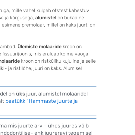
ruga, mille vahel kulgeb otstest kahestuv
e ja kõrgusega,
alumistel
on bukaalne
 esimene premolaar, millel on kaks juurt, on
 hambad.
Ülemiste molaaride
kroon on
e fissuurijoonis, mis eraldab kolme vaoga
molaaride
kroon on ristküliku kujuline ja selle
- ja ristilõhe; juuri on kaks. Alumisel
del on
üks
juur, alumistel molaaridel
alt
peatükk “Hammaste juurte ja
ma mis juurte arv – ühes juures võib
endodontilise- ehk juureravi tegemisel