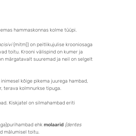
 mõlemas hammaskonnas kolme tüüpi.
cisivi
(mitm)) on peitlikujulise krooniosaga
d toitu. Krooni välispind on kumer ja
on märgatavalt suuremad ja neil on selgelt
 inimesel kõige pikema juurega hambad,
r, terava kolmnurkse tipuga.
. Kiskjatel on silmahambad eriti
taga)purihambad ehk
molaarid
(dentes
 mälumisel toitu.