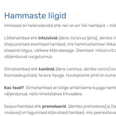
Hammaste liigid
Inimesed on heterodondid ehk neil on eri liiki hambaid –
Lõikehambad ehk
intsisiivid
(dens incisivus
(ains),
dentes in
ühejuurelised eesmised hambad, mis hammustamisel lõikava
sisepind nõgus, väikese köbrukesega. Ülemised intsisiivid 
väljendunud nurgatunnus.
Silmahambad ehk
kaniinid
(dens caninus, dentes canini)
on
koonusekujulised, terava tipuga. Huulepoolne pind on kume
Kas tead?
Silmahambad on kõige arhailisema kujuga hambad
väljendunud, neid nimetatakse kihvadeks.
Eespurihambad ehk
premolaarid
(dentes premolares)
ja (
molares)
on tagumised köbrulised hambad, mis peenestavad