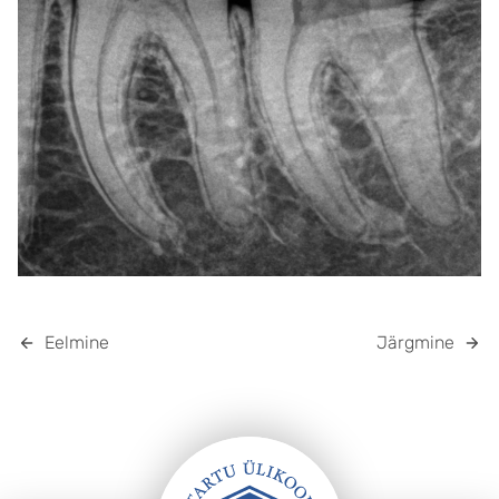
Eelmine
Järgmine