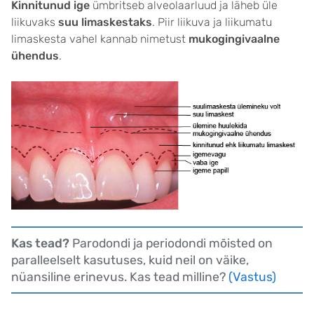
Kinnitunud ige
ümbritseb alveolaarluud ja läheb üle
liikuvaks
suu limaskestaks
. Piir liikuva ja liikumatu
limaskesta vahel kannab nimetust
mukogingivaalne
ühendus
.
Kas tead
?
Parodondi ja periodondi mõisted on
paralleelselt kasutuses, kuid neil on väike,
nüansiline erinevus. Kas tead milline?
(Vastus)