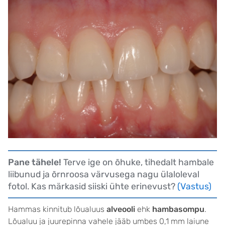
Pane tähele!
Terve ige on õhuke, tihedalt hambale
liibunud ja õrnroosa värvusega nagu ülaloleval
fotol. Kas märkasid siiski ühte erinevust?
(Vastus)
Hammas kinnitub lõualuus
alveooli
ehk
hambasompu
.
Lõualuu ja juurepinna vahele jääb umbes 0,1 mm laiune