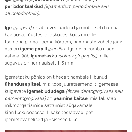
periodontaalkiud
(ligamentum periodontale seu
alveolodentalia)
.
Ige
(gingiva)
katab alveolaarluud ja ümbritseb hamba
kaelaosa, tõustes ja laskudes koos emaili-
tsemendipiiriga. Igeme kõrgem, hammaste vahele jääv
osa on
igeme papill
(papilla)
. Igeme ja hambakrooni
vahele jääb
igemetasku
(sulcus gingivalis),
mille
sügavus on normaalselt 1-3 mm.
Igemetasku põhjas on tihedalt hambale liibunud
ühendusepiteel
, mis koos juuretsemendilt igemesse
kulgevate
igemekiududega
(fibrae dentogingivalia seu
cementogingivalia)
on
peamine kaitse
, mis takistab
mikroorganismide sattumist sügavamale
kinnituskudedesse. Lisaks toestavad iget
igemetevahelised ja -sisesed kiud.