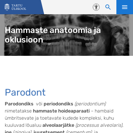
Liigu edasi põhisisu juurde
Juurdepääsetavus
Hammaste anatoomia ja
oklusioon
Parodont
Parodondiks
või
periodondiks
(periodontium)
nimetatakse
hammaste hoideaparaati
– hambaid
ümbritsevate ja toetavate kudede kompleksi, kuhu
kuuluvad lõualuu
alveolaarjätke
(processus alveolaris)
,
ige
(gingiva)
,
juuretsement
(cementum)
ja