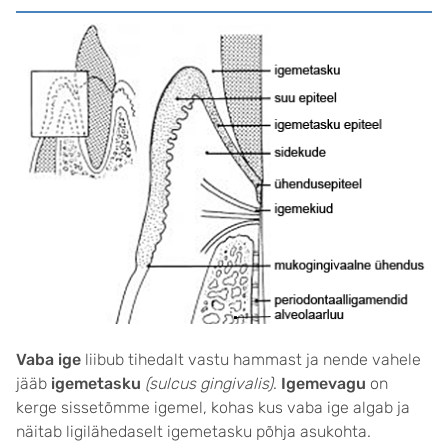
Vaba ige
liibub tihedalt vastu hammast ja nende vahele
jääb
igemetasku
(sulcus gingivalis)
.
Igemevagu
on
kerge sissetõmme igemel, kohas kus vaba ige algab ja
näitab ligilähedaselt igemetasku põhja asukohta.