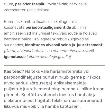
ruum,
periodontaalpilu
, mida täidab närvide ja
veresoonterikas sidekude.
Hammas kinnitub lõualuusse kollageenist
koosnevate
periodontaalligamentide
abil, mis
amortiseerivad mälumisel tekkivaid jõude ja hoiavad
hammast paigal. Kollageeenkimbud kulgevad eri
suundades,
kinnitudes
alveooli seina
ja
juuretsementi
(lfibrae alveolodentalia seu cementoalveolares)
või
igemetesse
( fibrae alveologingivalia)
.
Kas tead?
Näiteks vale harjamistehnika või
parodondihaiguste puhul nihkub igeme piir (koos
alveolaarluu kõrgusega) apikaalsemale ja
paljastub juuretsement ning hamba kliiniline kroon
pikeneb. Seetõttu väheneb toestus hambale ja
ülekoormusest tingitult tekib hamba suurenenud
liikuvus mis võib viia hamba kaotuseni.